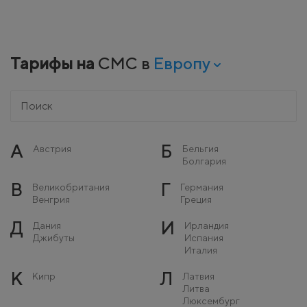
Тарифы на
СМС в
Европу
А
Б
Австрия
Бельгия
Болгария
В
Г
Великобритания
Германия
Венгрия
Греция
Д
И
Дания
Ирландия
Джибуты
Испания
Италия
К
Л
Кипр
Латвия
Литва
Люксембург