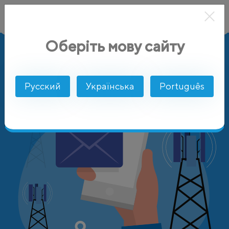
Оберіть мову сайту
AlphaSMS
Цены
Египет
Mobinil
Русский
Українська
Português