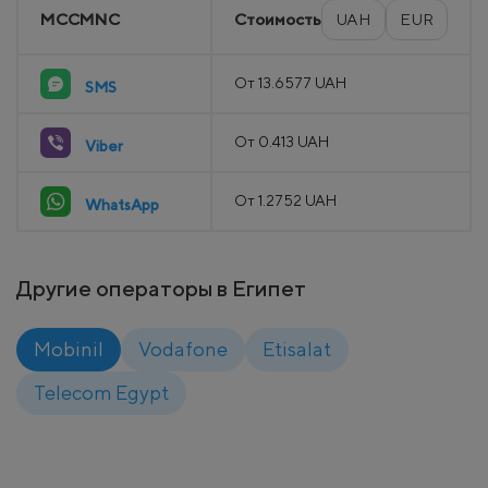
MCCMNC
Стоимость
UAH
EUR
От 13.6577 UAH
SMS
От 0.413 UAH
Viber
От 1.2752 UAH
WhatsApp
Другие операторы в Египет
Mobinil
Vodafone
Etisalat
Telecom Egypt