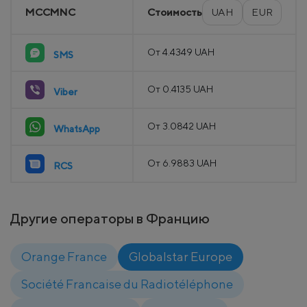
MCCMNC
Стоимость
UAH
EUR
От 4.4349 UAH
SMS
От 0.4135 UAH
Viber
От 3.0842 UAH
WhatsApp
От 6.9883 UAH
RCS
Другие операторы в Францию
Orange France
Globalstar Europe
Société Francaise du Radiotéléphone