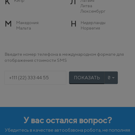
К
Л
Кипр
Латвия
Литва
Люксембург
М
Н
Македония
Нидерланды
Мальта
Норвегия
Молдова
Монако
О
П
Остров Мэн
Польша
Введите номер телефона в международном формате для
Португалия
отображения стоимости SMS
Р
С
Румыния
Сербия
Словакия
ПОКАЗАТЬ
Словения
Т
У
Турция
Украина
Ф
Х
Финляндия
Хорватия
Франция
У вас остался вопрос?
Ч
Ш
Черногория
Швейцария
Чехия
Швеция
Убедитесь в качестве автообзвона робота, не пополняя