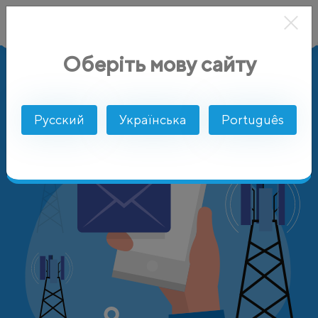
Оберіть мову сайту
AlphaSMS
Цены
Франция
Globalstar Europe
Русский
Українська
Português