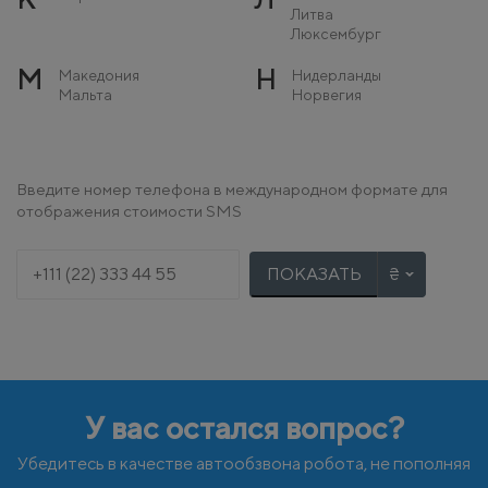
Литва
Люксембург
М
Н
Македония
Нидерланды
Мальта
Норвегия
Молдова
Монако
О
П
Остров Мэн
Польша
Введите номер телефона в международном формате для
Португалия
отображения стоимости SMS
Р
С
Румыния
Сербия
Словакия
ПОКАЗАТЬ
Словения
Т
У
Турция
Украина
Ф
Х
Финляндия
Хорватия
Франция
У вас остался вопрос?
Ч
Ш
Черногория
Швейцария
Чехия
Швеция
Убедитесь в качестве автообзвона робота, не пополняя