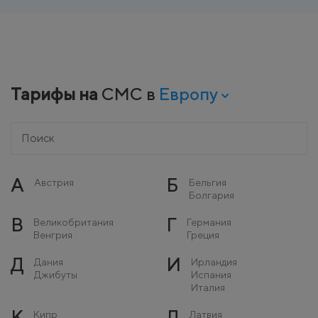
Тарифы на
СМС в
Европу
А
Б
Австрия
Бельгия
Болгария
В
Г
Великобритания
Германия
Венгрия
Греция
Д
И
Дания
Ирландия
Джибуты
Испания
Италия
К
Л
Кипр
Латвия