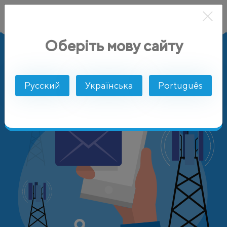
Оберіть мову сайту
AlphaSMS
Цены
Гаити
Natcom S.A.
Русский
Українська
Português