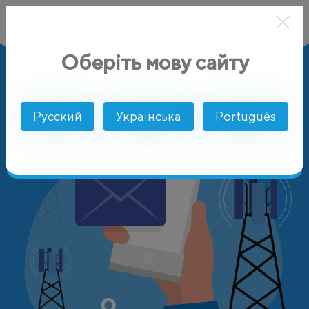
Оберіть мову сайту
AlphaSMS
Цены
Гонконг
China Unicom International Lt
Русский
Українська
Português