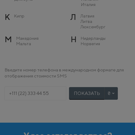
Италия
К
Л
Кипр
Латвия
Литва
Люксембург
М
Н
Македония
Нидерланды
Мальта
Норвегия
Молдова
Монако
О
П
Остров Мэн
Польша
Введите номер телефона в международном формате для
Португалия
отображения стоимости SMS
Р
С
Румыния
Сербия
Словакия
ПОКАЗАТЬ
Словения
Т
У
Турция
Украина
Ф
Х
Финляндия
Хорватия
Франция