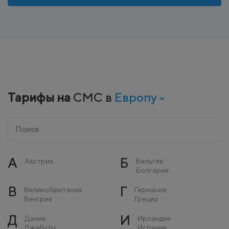
Тарифы на
СМС в
Европу
А
Б
Австрия
Бельгия
Болгария
В
Г
Великобритания
Германия
Венгрия
Греция
Д
И
Дания
Ирландия
Джибуты
Испания