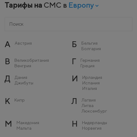
Тарифы на
СМС в
Европу
А
Б
Австрия
Бельгия
Болгария
В
Г
Великобритания
Германия
Венгрия
Греция
Д
И
Дания
Ирландия
Джибуты
Испания
Италия
К
Л
Кипр
Латвия
Литва
Люксембург
М
Н
Македония
Нидерланды
Мальта
Норвегия
Молдова