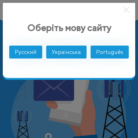
Оберіть мову сайту
AlphaSMS
Цены
Оман
Nawras
Русский
Українська
Português