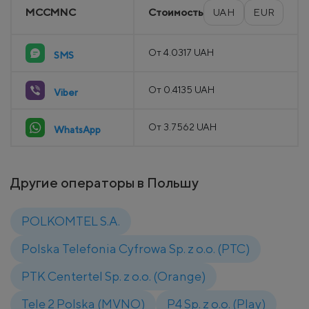
MCCMNC
Стоимость
UAH
EUR
От 4.0317 UAH
SMS
От 0.4135 UAH
Viber
От 3.7562 UAH
WhatsApp
Другие операторы в Польшу
POLKOMTEL S.A.
Polska Telefonia Cyfrowa Sp. z o.o. (PTC)
PTK Centertel Sp. z o.o. (Orange)
Tele 2 Polska (MVNO)
P4 Sp. z o.o. (Play)