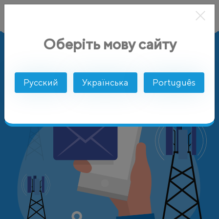
Оберіть мову сайту
AlphaSMS
Цены
Польша
AERO 2 Sp. z o.o.
Русский
Українська
Português