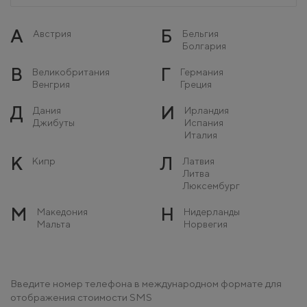
А
Б
Австрия
Бельгия
Болгария
В
Г
Великобритания
Германия
Венгрия
Греция
Д
И
Дания
Ирландия
Джибуты
Испания
Италия
К
Л
Кипр
Латвия
Литва
Люксембург
М
Н
Македония
Нидерланды
Мальта
Норвегия
Молдова
Монако
О
П
Остров Мэн
Польша
Введите номер телефона в международном формате для
Португалия
отображения стоимости SMS