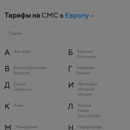
Тарифы на
СМС в
Европу
А
Б
Австрия
Бельгия
Болгария
В
Г
Великобритания
Германия
Венгрия
Греция
Д
И
Дания
Ирландия
Джибуты
Испания
Италия
К
Л
Кипр
Латвия
Литва
Люксембург
М
Н
Македония
Нидерланды