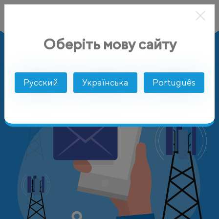
Оберіть мову сайту
AlphaSMS
Цены
Сирия
MTN Syria
Русский
Українська
Português