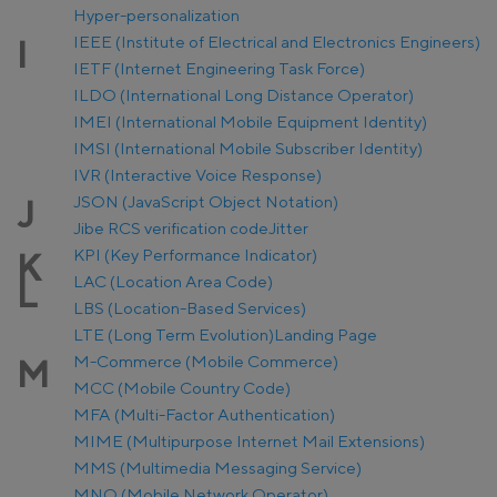
Hyper-personalization
IEEE (Institute of Electrical and Electronics Engineers)
I
IETF (Internet Engineering Task Force)
ILDO (International Long Distance Operator)
IMEI (International Mobile Equipment Identity)
IMSI (International Mobile Subscriber Identity)
IVR (Interactive Voice Response)
JSON (JavaScript Object Notation)
J
Jibe RCS verification code
Jitter
KPI (Key Performance Indicator)
K
LAC (Location Area Code)
L
LBS (Location-Based Services)
LTE (Long Term Evolution)
Landing Page
M-Commerce (Mobile Commerce)
M
MCC (Mobile Country Code)
MFA (Multi-Factor Authentication)
MIME (Multipurpose Internet Mail Extensions)
MMS (Multimedia Messaging Service)
MNO (Mobile Network Operator)