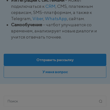
Интеграции с системами
– может
подключаться к
CRM
, CMS, платежным
сервисам, SMS-платформам, а также к
Telegram,
Viber
,
WhatsApp
, сайтам.
Самообучение
– чатбот улучшается со
временем, анализирует новые диалоги и
учится отвечать точнее.
Отправить рассылку
У меня вопрос