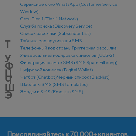
Сервисное окно WhatsApp (Customer Service
Window)
Сеть Tier-1 (Tier-1 Network)
Служба поиска (Discovery Service)
Список рассылки (Subscriber List)
Таблица маршрутизации SMS
Т
Телефонный код страны
Триггерная рассылка
Универсальная кодировка символов (UCS-2)
У
Фильтрация спама в SMS (SMS Spam Filtering)
Ф
Цифровой кошелек (Digital Wallet)
Ц
Чатбот (Chatbot)
Черный список (Blacklist)
Ч
Шаблоны SMS (SMS templates)
Ш
Эмодзи в SMS (Emojis in SMS)
Э
Присоединяйтесь к 70 000+ клиентов,