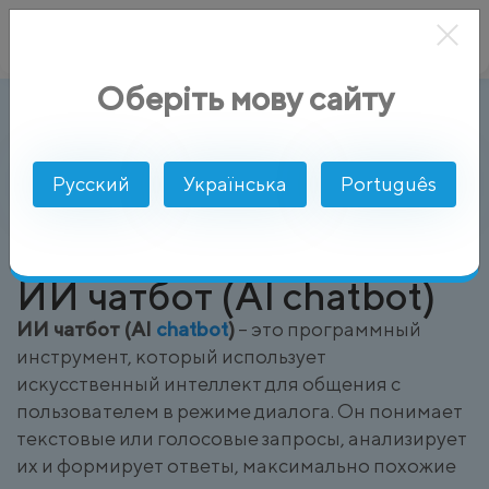
Оберіть мову сайту
ИИ чатбот (AI chatbot)
AlphaSMS
Глоссарий
Русский
Українська
Português
ИИ чатбот (AI chatbot)
ИИ чатбот (AI
chatbot
)
– это программный
инструмент, который использует
искусственный интеллект для общения с
пользователем в режиме диалога. Он понимает
текстовые или голосовые запросы, анализирует
их и формирует ответы, максимально похожие