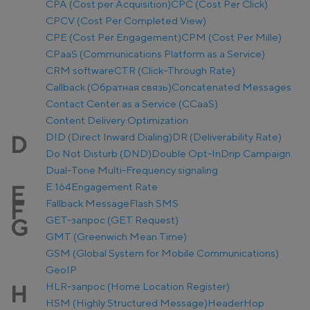
CPA (Cost per Acquisition)
CPC (Cost Per Click)
CPCV (Cost Per Completed View)
CPE (Cost Per Engagement)
CPM (Cost Per Mille)
CPaaS (Communications Platform as a Service)
CRM software
CTR (Click-Through Rate)
Callback (Обратная связь)
Concatenated Messages
Contact Center as a Service (CCaaS)
Content Delivery Optimization
DID (Direct Inward Dialing)
DR (Deliverability Rate)
D
Do Not Disturb (DND)
Double Opt-In
Drip Campaign
Dual-Tone Multi-Frequency signaling
E.164
Engagement Rate
E
Fallback Message
Flash SMS
F
GET-запрос (GET Request)
G
GMT (Greenwich Mean Time)
GSM (Global System for Mobile Communications)
GeoIP
HLR-запрос (Home Location Register)
H
HSM (Highly Structured Message)
Header
Hop