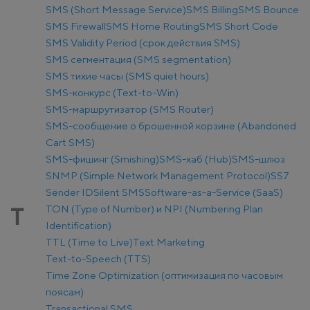
SMS (Short Message Service)
SMS Billing
SMS Bounce
SMS Firewall
SMS Home Routing
SMS Short Code
SMS Validity Period (срок действия SMS)
SMS сегментация (SMS segmentation)
SMS тихие часы (SMS quiet hours)
SMS-конкурс (Text-to-Win)
SMS-маршрутизатор (SMS Router)
SMS-сообщение о брошенной корзине (Abandoned
Cart SMS)
SMS-фишинг (Smishing)
SMS-хаб (Hub)
SMS-шлюз
SNMP (Simple Network Management Protocol)
SS7
Sender ID
Silent SMS
Software-as-a-Service (SaaS)
TON (Type of Number) и NPI (Numbering Plan
T
Identification)
TTL (Time to Live)
Text Marketing
Text-to-Speech (TTS)
Time Zone Optimization (оптимизация по часовым
поясам)
Transactional SMS