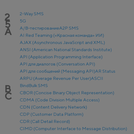
2-Way SMS
2
5G
5
A/B-тестирование
A2P SMS
A
AI Red Teaming («Красная команда» ИИ)
AJAX (Asynchronous JavaScript and XML)
ANSI (American National Standards Institute)
API (Application Programming Interface)
API для диалогов (Conversation API)
API для сообщений (Messaging API)
AR Status
ARPU (Average Revenue Per User)
ASCII
Bind
Bulk SMS
B
CBOR (Concise Binary Object Representation)
C
CDMA (Code Division Multiple Access)
CDN (Content Delivery Network)
CDP (Customer Data Platform)
CDR (Call Detail Record)
CIMD (Computer Interface to Message Distribution)