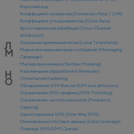
Короткий код
Коэффициент конверсии (Conversion Rate / CVR)
Коэффициент оттока клиентов (Churn Rate)
Кросс-канальная атрибуция (Cross-Channel
Attribution)
Локальная временная метка (Local Timestamp)
Л
Маркетинговая кампания сообщений (Messaging
М
Campaign)
Маскировка номера (Number Masking)
Напоминание (Appointment Reminder)
Н
Оmnichannel marketing
О
Обнаружение SIM-боксов (SIM-box detection)
Ограничение SMS-трафика (SMS Throttling)
Ограничение частоты рассылок (Frequency
Capping)
Одностороннее SMS (One-Way SMS)
Омниканальность
Охват данных (Data Coverage)
Очередь SMS (SMS Queue)