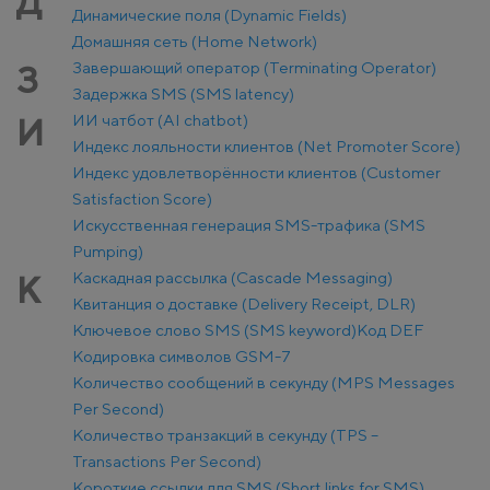
Д
Динамические поля (Dynamic Fields)
Домашняя сеть (Home Network)
Завершающий оператор (Terminating Operator)
З
Задержка SMS (SMS latency)
ИИ чатбот (AI chatbot)
И
Индекс лояльности клиентов (Net Promoter Score)
Индекс удовлетворённости клиентов (Customer
Satisfaction Score)
Искусственная генерация SMS-трафика (SMS
Pumping)
Каскадная рассылка (Cascade Messaging)
К
Квитанция о доставке (Delivery Receipt, DLR)
Ключевое слово SMS (SMS keyword)
Код DEF
Кодировка символов GSM-7
Количество сообщений в секунду (MPS Messages
Per Second)
Количество транзакций в секунду (TPS –
Transactions Per Second)
Короткие ссылки для SMS (Short links for SMS)