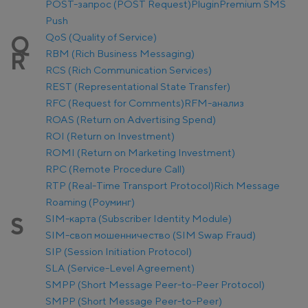
POST-запрос (POST Request)
Plugin
Premium SMS
Push
QoS (Quality of Service)
Q
RBM (Rich Business Messaging)
R
RCS (Rich Communication Services)
REST (Representational State Transfer)
RFC (Request for Comments)
RFM-анализ
ROAS (Return on Advertising Spend)
ROI (Return on Investment)
ROMI (Return on Marketing Investment)
RPC (Remote Procedure Call)
RTP (Real-Time Transport Protocol)
Rich Message
Roaming (Роуминг)
SIM-карта (Subscriber Identity Module)
S
SIM-своп мошенничество (SIM Swap Fraud)
SIP (Session Initiation Protocol)
SLA (Service-Level Agreement)
SMPP (Short Message Peer-to-Peer Protocol)
SMPP (Short Message Peer-to-Peer)