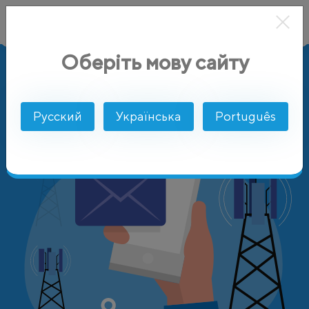
Оберіть мову сайту
AlphaSMS
Цены
Канада
TELUS Mobility
Русский
Українська
Português