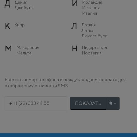
Д
И
Дания
Ирландия
Джибуты
Испания
Италия
К
Л
Кипр
Латвия
Литва
Люксембург
М
Н
Македония
Нидерланды
Мальта
Норвегия
Молдова
Монако
О
П
Остров Мэн
Польша
Введите номер телефона в международном формате для
Португалия
отображения стоимости SMS
Р
С
Румыния
Сербия
Словакия
ПОКАЗАТЬ
Словения
Т
У
Турция
Украина
Ф
Х
Финляндия
Хорватия
Франция