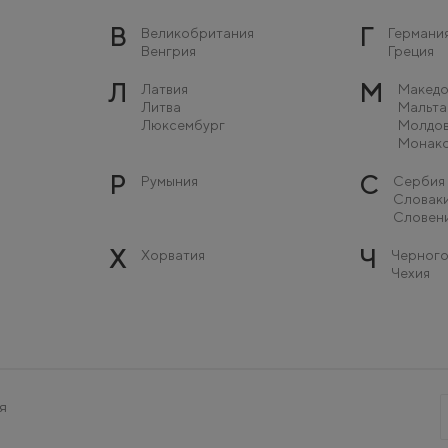
В
Г
Великобритания
Германи
Венгрия
Греция
Л
М
Латвия
Македо
Литва
Мальта
Люксембург
Молдо
Монак
Р
С
Румыния
Сербия
Словак
Словен
Х
Ч
Хорватия
Черного
Чехия
я