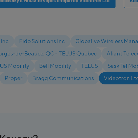
рассылку в Украине через оператор Videotron Ltd
Кон
Inc.
Fido Solutions Inc.
Globalive Wireless Man
orges-de-Beauce, QC - TELUS Quebec
Aliant Telec
US Mobility
Bell Mobility
TELUS
SaskTel Mob
Proper
Bragg Communications
Videotron Lt