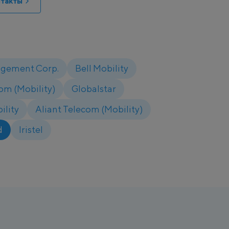
такты
agement Corp.
Bell Mobility
om (Mobility)
Globalstar
ility
Aliant Telecom (Mobility)
d
Iristel