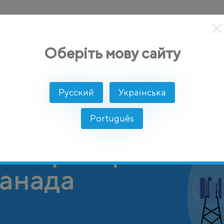
кты
Решение
Интеграции
Цены
Разработчикам
Оберіть мову сайту
Русский
Українська
Português
 оператор
Канада