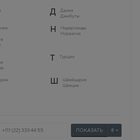
Д
я
Дания
Джибуты
Н
ния
Нидерланды
Норвегия
ва
о
Т
Турция
ия
ия
Ш
рия
Швейцария
Швеция
ПОКАЗАТЬ