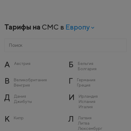
Тарифы на
СМС в
Европу
А
Б
Австрия
Бельгия
Болгария
В
Г
Великобритания
Германия
Венгрия
Греция
Д
И
Дания
Ирландия
Джибуты
Испания
Италия
К
Л
Кипр
Латвия
Литва
Люксембург