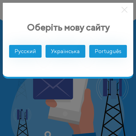
Оберіть мову сайту
AlphaSMS
Цены
Чехия
Cesky Mobil
Русский
Українська
Português