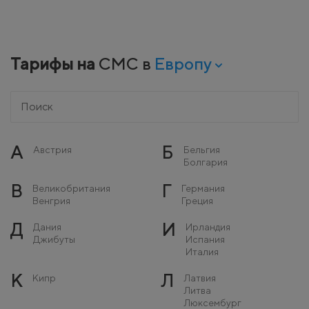
Тарифы на
СМС в
Европу
А
Б
Австрия
Бельгия
Болгария
В
Г
Великобритания
Германия
Венгрия
Греция
Д
И
Дания
Ирландия
Джибуты
Испания
Италия
К
Л
Кипр
Латвия
Литва
Люксембург