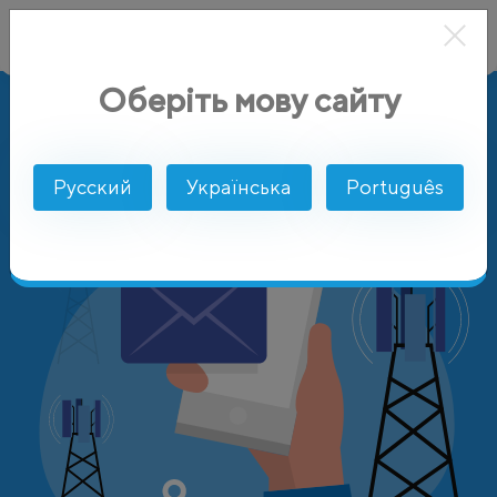
Оберіть мову сайту
AlphaSMS
Цены
Чехия
EuroTel Praha
Русский
Українська
Português