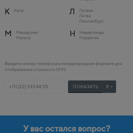
К
Л
Кипр
Латвия
Литва
Люксембург
М
Н
Македония
Нидерланды
Мальта
Норвегия
Молдова
Монако
О
П
Остров Мэн
Польша
Введите номер телефона в международном формате для
Португалия
отображения стоимости SMS
Р
С
Румыния
Сербия
Словакия
ПОКАЗАТЬ
Словения
Т
У
Турция
Украина
Ф
Х
Финляндия
Хорватия
Франция
У вас остался вопрос?
Ч
Ш
Черногория
Швейцария