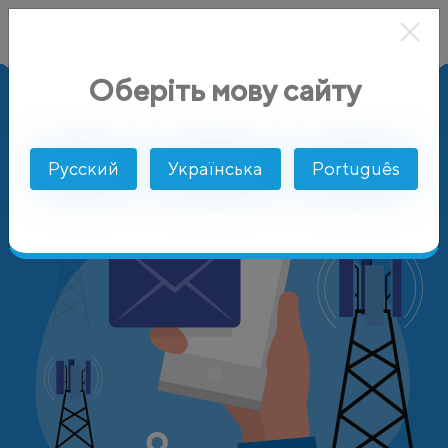
Оберіть мову сайту
AlphaSMS
Цены
Дания
Barablu Mobile
Русский
Українська
Português