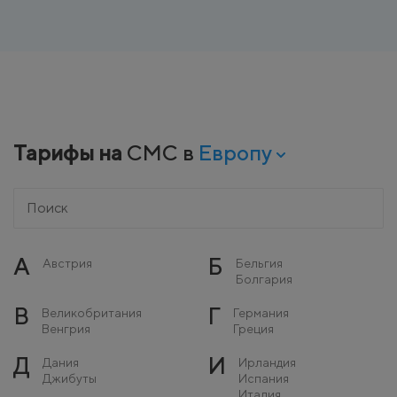
Тарифы на
СМС в
Европу
А
Б
Австрия
Бельгия
Болгария
В
Г
Великобритания
Германия
Венгрия
Греция
Д
И
Дания
Ирландия
Джибуты
Испания
Италия