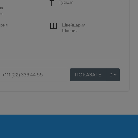
Т
Турция
ия
ия
Ш
рия
Швейцария
Швеция
ПОКАЗАТЬ