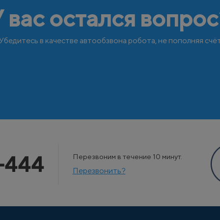
У вас остался вопрос
Убедитесь в качестве автообзвона робота, не пополняя счё
-444
Перезвоним в течение 10 минут.
Перезвонить?