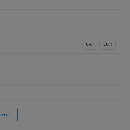
UAH
EUR
кты