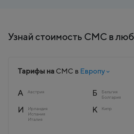
Узнай стоимость СМС в люб
Тарифы на
СМС в
Европу
А
Б
Австрия
Бельгия
Болгария
И
К
Ирландия
Кипр
Испания
Италия