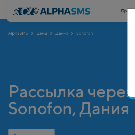
Проду
AlphaSMS
Цены
Дания
Sonofon
Рассылка через
Sonofon, Дания