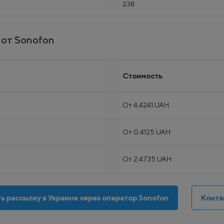
238
 от Sonofon
Стоимость
От 4.4241 UAH
От 0.4125 UAH
От 2.4735 UAH
ь рассылку в Украине через оператор Sonofon
Конта