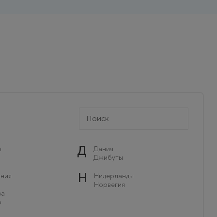
Д
я
Дания
Джибуты
Н
ния
Нидерланды
Норвегия
ва
о