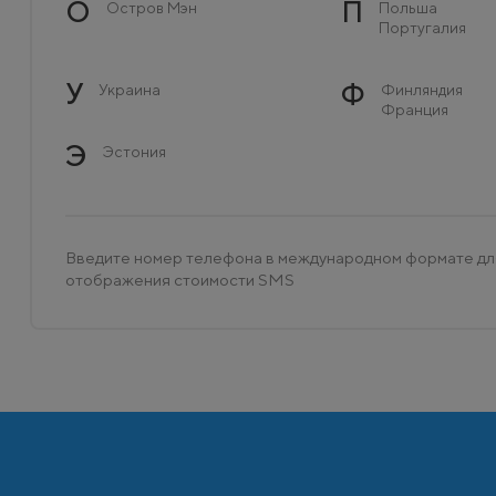
О
П
Остров Мэн
Польша
Португалия
У
Ф
Украина
Финляндия
Франция
Э
Эстония
Введите номер телефона в международном формате дл
отображения стоимости SMS