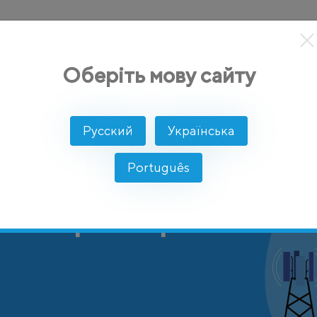
кты
Решение
Интеграции
Цены
Разработчикам
Оберіть мову сайту
Русский
Українська
Português
 оператор