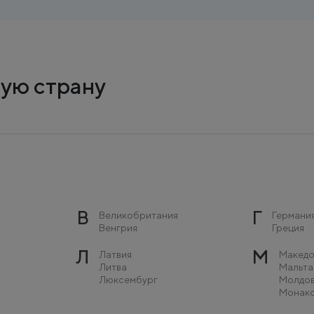
ую страну
В
Г
Великобритания
Германи
Венгрия
Греция
Л
М
Латвия
Македо
Литва
Мальта
Люксембург
Молдо
Монак