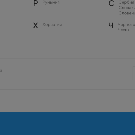
Р
С
Румыния
Сербия
Словак
Словен
Х
Ч
Хорватия
Черного
Чехия
я