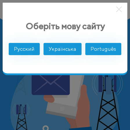
Оберіть мову сайту
AlphaSMS
Цены
Венгрия
PANNON GSM
Русский
Українська
Português