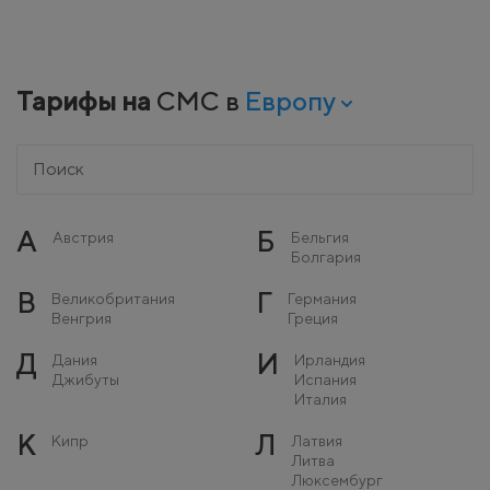
Тарифы на
СМС в
Европу
А
Б
Австрия
Бельгия
Болгария
В
Г
Великобритания
Германия
Венгрия
Греция
Д
И
Дания
Ирландия
Джибуты
Испания
Италия
К
Л
Кипр
Латвия
Литва
Люксембург