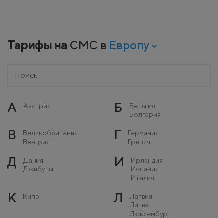
Тарифы на
СМС в
Европу
А
Б
Австрия
Бельгия
Болгария
В
Г
Великобритания
Германия
Венгрия
Греция
Д
И
Дания
Ирландия
Джибуты
Испания
Италия
К
Л
Кипр
Латвия
Литва
Люксембург