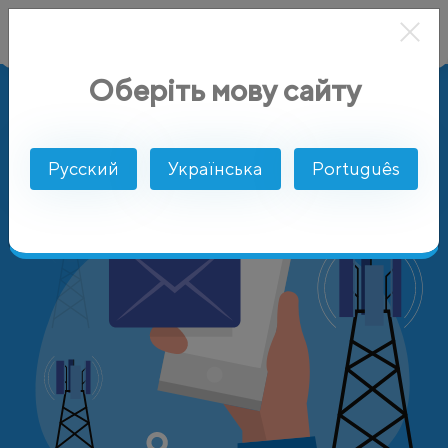
Оберіть мову сайту
AlphaSMS
Цены
Венгрия
T-Mobile
Русский
Українська
Português