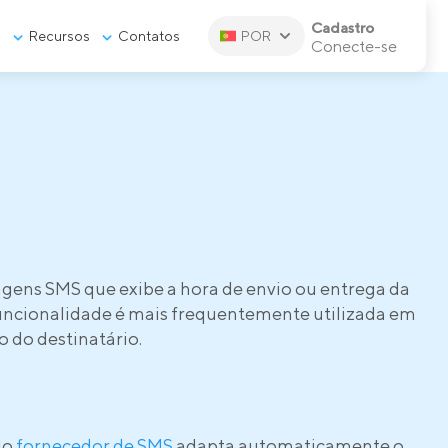
Cadastro
s
Recursos
Contatos
POR
Conecte-se
gens SMS que exibe a hora de envio ou entrega da
funcionalidade é mais frequentemente utilizada em
 do destinatário.
do
fornecedor de SMS
adapta automaticamente o