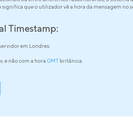
o significa que o utilizador vê a hora da mensagem no s
cal Timestamp:
 servidor em Londres.
v, e não com a hora
GMT
britânica.