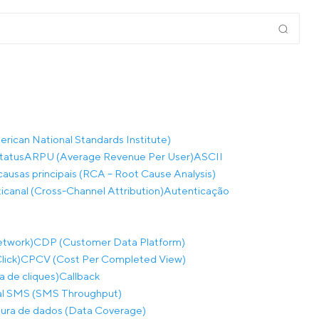
rican National Standards Institute)
tatus
ARPU (Average Revenue Per User)
ASCII
causas principais (RCA – Root Cause Analysis)
ticanal (Cross-Channel Attribution)
Autenticação
etwork)
CDP (Customer Data Platform)
lick)
CPCV (Cost Per Completed View)
a de cliques)
Callback
al SMS (SMS Throughput)
ura de dados (Data Coverage)