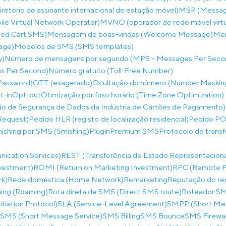
etório de assinante internacional de estação móvel)
MSP (Messagi
e Virtual Network Operator)
MVNO (operador de rede móvel virtu
ed Cart SMS)
Mensagem de boas-vindas (Welcome Message)
Men
age)
Modelos de SMS (SMS templates)
y)
Número de mensagens por segundo (MPS – Messages Per Seco
ns Per Second)
Número gratuito (Toll-Free Number)
Password)
OTT (exagerado)
Ocultação do número (Number Maskin
t-in
Opt-out
Otimização por fuso horário (Time Zone Optimization)
o de Segurança de Dados da Indústria de Cartões de Pagamento)
Request)
Pedido HLR (registo de localização residencial)
Pedido PO
hishing por SMS (Smishing)
Plugin
Premium SMS
Protocolo de trans
ication Services)
REST (Transferência de Estado Representaciona
nvestment)
ROMI (Return on Marketing Investment)
RPC (Remote Pr
rk)
Rede doméstica (Home Network)
Remarketing
Reputação do re
ing (Roaming)
Rota direta de SMS (Direct SMS route)
Roteador SM
itiation Protocol)
SLA (Service-Level Agreement)
SMPP (Short Mes
SMS (Short Message Service)
SMS Billing
SMS Bounce
SMS Firewal