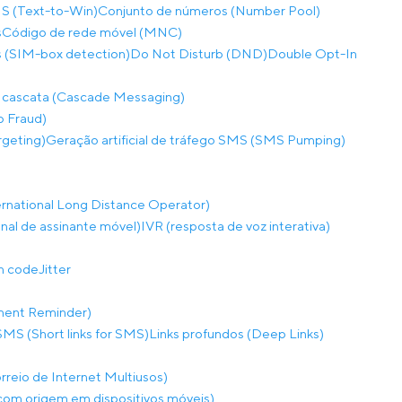
S (Text-to-Win)
Conjunto de números (Number Pool)
s
Código de rede móvel (MNC)
 (SIM-box detection)
Do Not Disturb (DND)
Double Opt-In
 cascata (Cascade Messaging)
p Fraud)
rgeting)
Geração artificial de tráfego SMS (SMS Pumping)
rnational Long Distance Operator)
onal de assinante móvel)
IVR (resposta de voz interativa)
on code
Jitter
ment Reminder)
SMS (Short links for SMS)
Links profundos (Deep Links)
eio de Internet Multiusos)
m origem em dispositivos móveis)