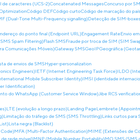
al de caracteres (UCS-2)
Concatenated Messages
Concurso por SM
Optimization
Código DEF
Código curto
Código de marcação do paí
 (Dual-Tone Multi-Frequency signalling)
Detecção de SIM-boxes
ndereço do ponto final (Endpoint URL)
Engagement Rate
Envio em
SMS Spam Filtering)
Flash SMS
Fraude por troca de SIM (SIM Swa
ara Comunicações Móveis)
Gateway SMS
GeoIP
Geográfica (Geota
ista de envios de SMS
Hyper-personalization
tronics Engineers)
IETF (Internet Engineering Task Force)
ILDO (Inte
nternational Mobile Subscriber Identity)
IMSI (identidade internaci
 Identification)
ento do WhatsApp (Customer Service Window)
Jibe RCS verificati
es)
LTE (evolução a longo prazo)
Landing Page
Lembrete (Appoint
g)
Limitação do tráfego de SMS (SMS Throttling)
Links curtos para 
List)
Lista negra (Blacklist)
 Code)
MFA (Multi-Factor Authentication)
MIME (Extensões de Corr
de rede móvel)
MNP (Mobile Number Portability)
MO SMS (SMS co