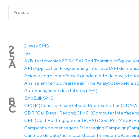
2-Way SMS
2
5G
5
A/B-testervania
A2P SMS
AI Red Teaming («Equipa Ve
A
API (Application Programming Interface)
API de mensa
Acionar correspondência
Agendamento de novas tentat
Análise em tempo real (Real-Time Analytics)
Apelo à aç
Autenticação de dois fatores (2FA)
Bind
Bulk SMS
B
CBOR (Concise Binary Object Representation)
CDMA (A
C
CDR (Call Detail Record)
CIMD (Computer Interface to
CPE (Cost Per Engagement)
CPM (Cost Per Mille)
CPaa
Campanha de mensagens (Messaging Campaign)
Camp
Carimbo de data/hora local (Local Timestamp)
Carteira