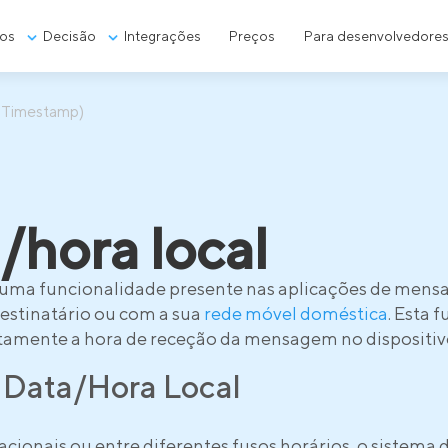
os
Decisão
Integrações
Preços
Para desenvolvedore
l Timestamp)
/hora local
uma funcionalidade presente nas aplicações de mensa
estinatário ou com a sua
rede móvel doméstica
. Esta 
tamente a hora de receção da mensagem no dispositivo
 Data/Hora Local
cionais ou entre diferentes fusos horários, o sistema 