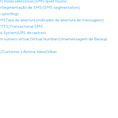
S horas silenciosas (SMS quiet hours)
r
Segmentação de SMS (SMS segmentation)
 spoofing)
SMS
Taxa de abertura (indicador de abertura de mensagens)
(TTS)
Transactional SMS
ns System)
URL de rastreio
m número virtual (Virtual Number)
Umamensagem de Backup
a (Customer Lifetime Value)
Viber