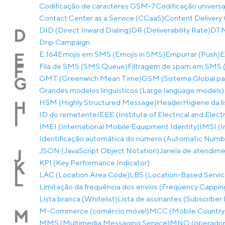
Codificação de caracteres GSM-7
Codificação univers
Contact Center as a Service (CCaaS)
Content Delivery 
DID (Direct Inward Dialing)
DR (Deliverability Rate)
DTMF
D
Drip Campaign
E.164
Emojis em SMS (Emojis in SMS)
Empurrar (Push)
E
E
Fila de SMS (SMS Queue)
Filtragem de spam em SMS (
F
GMT (Greenwich Mean Time)
GSM (Sistema Global p
G
Grandes modelos linguísticos (Large language models)
HSM (Highly Structured Message)
Header
Higiene da l
H
ID do remetente
IEEE (Institute of Electrical and Elec
I
IMEI (International Mobile Equipment Identity)
IMSI (I
Identificação automática do número (Automatic Number
JSON (JavaScript Object Notation)
Janela de atendim
J
KPI (Key Performance Indicator)
K
LAC (Location Area Code)
LBS (Location-Based Servic
L
Limitação da frequência dos envios (Frequency Cappin
Lista branca (Whitelist)
Lista de assinantes (Subscriber 
M-Commerce (comércio móvel)
MCC (Mobile Country
M
MMS (Multimedia Messaging Service)
MNO (operador 