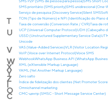
SMS P2P (SMS de pessoa para pessoa)
SMS Short Co
SMS prioritário (SMS priority)
SMS unidirecional (One
Serviço de pesquisa (Discovery Service)
Silent SMS
Soft
TON (Tipo de Número) e NPI (Identificação do Plano
T
Taxa de conversão (Conversion Rate / CVR)
Taxa de rot
UCP (Universal Computer Protocol)
UDH (Cabeçalho de
U
USSD (Unstructured Supplementary Service Data)
UTM-
Unicode
VAS (Value-Added Services)
VLR (Visitor Location Regi
V
VoIP (Voice over Internet Protocol)
Voice SMS
Webhook
WhatsApp Business API (WhatsApp Business
W
XML (eXtensible Markup Language)
X
YAML (Yet Another Markup Language)
Y
Zero salto
Z
Índice de fidelização dos clientes (Net Promoter Score
Í
Оmnichannel marketing
О
СМС-центр (SMSC - Short Message Service Center)
С