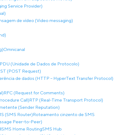
ng Service Provider)
al)
sagem de vídeo (Video messaging)
nd)
g)
Omnicanal
PDU (Unidade de Dados de Protocolo)
ST (POST Request)
ferência de dados (HTTP – HyperText Transfer Protocol)
l)
RFC (Request for Comments)
ocedure Call)
RTP (Real-Time Transport Protocol)
metente (Sender Reputation)
S (SMS Router)
Roteamento cinzento de SMS
sage Peer-to-Peer)
l
SMS Home Routing
SMS Hub