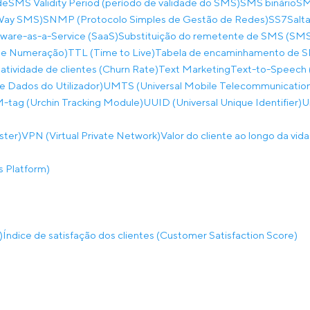
de
SMS Validity Period (período de validade do SMS)
SMS binário
SM
-Way SMS)
SNMP (Protocolo Simples de Gestão de Redes)
SS7
Salta
ware-as-a-Service (SaaS)
Substituição do remetente de SMS (SMS
 de Numeração)
TTL (Time to Live)
Tabela de encaminhamento de 
atividade de clientes (Churn Rate)
Text Marketing
Text-to-Speech 
 Dados do Utilizador)
UMTS (Universal Mobile Telecommunicatio
tag (Urchin Tracking Module)
UUID (Universal Unique Identifier)
U
ster)
VPN (Virtual Private Network)
Valor do cliente ao longo da vid
 Platform)
)
Índice de satisfação dos clientes (Customer Satisfaction Score)