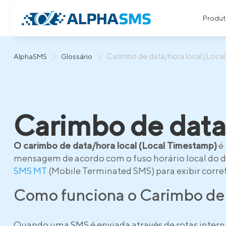
Produt
Carimbo de data/hora local (Loca
AlphaSMS
Glossário
Carimbo de data
O carimbo de data/hora local (Local Timestamp)
é 
mensagem de acordo com o fuso horário local do d
SMS MT
(Mobile Terminated SMS) para exibir corre
Como funciona o Carimbo de
Quando uma SMS é enviada através de rotas interna