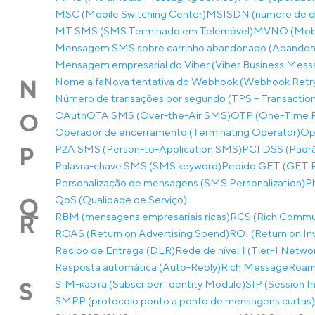
MSC (Mobile Switching Center)
MSISDN (número de dir
MT SMS (SMS Terminado em Telemóvel)
MVNO (Mobil
Mensagem SMS sobre carrinho abandonado (Abandon
Mensagem empresarial do Viber (Viber Business Mess
Nome alfa
Nova tentativa do Webhook (Webhook Retr
N
Número de transações por segundo (TPS – Transactio
OAuth
OTA SMS (Over-the-Air SMS)
OTP (One-Time 
O
Operador de encerramento (Terminating Operator)
Op
P2A SMS (Person-to-Application SMS)
PCI DSS (Padrã
P
Palavra-chave SMS (SMS keyword)
Pedido GET (GET 
Personalização de mensagens (SMS Personalization)
P
QoS (Qualidade de Serviço)
Q
RBM (mensagens empresariais ricas)
RCS (Rich Commun
R
ROAS (Return on Advertising Spend)
ROI (Return on I
Recibo de Entrega (DLR)
Rede de nível 1 (Tier-1 Netwo
Resposta automática (Auto-Reply)
Rich Message
Roam
SIM-карта (Subscriber Identity Module)
SIP (Session In
S
SMPP (protocolo ponto a ponto de mensagens curtas)