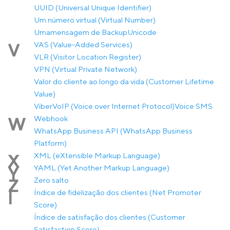
UUID (Universal Unique Identifier)
Um número virtual (Virtual Number)
Umamensagem de Backup
Unicode
VAS (Value-Added Services)
V
VLR (Visitor Location Register)
VPN (Virtual Private Network)
Valor do cliente ao longo da vida (Customer Lifetime
Value)
Viber
VoIP (Voice over Internet Protocol)
Voice SMS
Webhook
W
WhatsApp Business API (WhatsApp Business
Platform)
XML (eXtensible Markup Language)
X
YAML (Yet Another Markup Language)
Y
Zero salto
Z
Índice de fidelização dos clientes (Net Promoter
Í
Score)
Índice de satisfação dos clientes (Customer
Satisfaction Score)