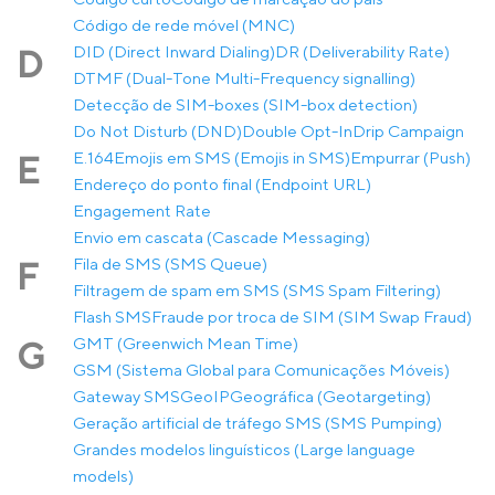
Código de rede móvel (MNC)
DID (Direct Inward Dialing)
DR (Deliverability Rate)
D
DTMF (Dual-Tone Multi-Frequency signalling)
Detecção de SIM-boxes (SIM-box detection)
Do Not Disturb (DND)
Double Opt-In
Drip Campaign
E.164
Emojis em SMS (Emojis in SMS)
Empurrar (Push)
E
Endereço do ponto final (Endpoint URL)
Engagement Rate
Envio em cascata (Cascade Messaging)
Fila de SMS (SMS Queue)
F
Filtragem de spam em SMS (SMS Spam Filtering)
Flash SMS
Fraude por troca de SIM (SIM Swap Fraud)
GMT (Greenwich Mean Time)
G
GSM (Sistema Global para Comunicações Móveis)
Gateway SMS
GeoIP
Geográfica (Geotargeting)
Geração artificial de tráfego SMS (SMS Pumping)
Grandes modelos linguísticos (Large language
models)