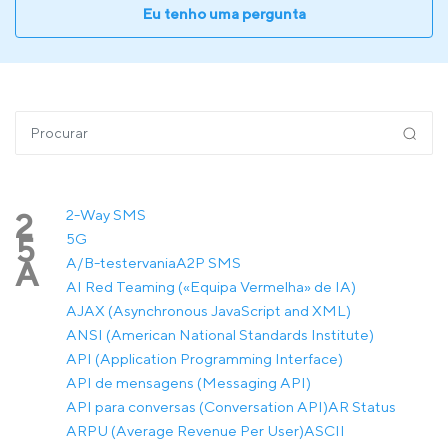
Eu tenho uma pergunta
2-Way SMS
2
5G
5
A/B-testervania
A2P SMS
A
AI Red Teaming («Equipa Vermelha» de IA)
AJAX (Asynchronous JavaScript and XML)
ANSI (American National Standards Institute)
API (Application Programming Interface)
API de mensagens (Messaging API)
API para conversas (Conversation API)
AR Status
ARPU (Average Revenue Per User)
ASCII