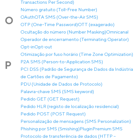
Transactions Per Second)
Número gratuito (Toll-Free Number)
OAuth
OTA SMS (Over-the-Air SMS)
O
OTP (One-Time Password)
OTT (exagerado)
Ocultação do número (Number Masking)
Omnicanal
Operador de encerramento (Terminating Operator)
Opt-in
Opt-out
Otimização por fuso horário (Time Zone Optimization)
P2A SMS (Person-to-Application SMS)
P
PCI DSS (Padrão de Segurança de Dados da Indústria
de Cartões de Pagamento)
PDU (Unidade de Dados de Protocolo)
Palavra-chave SMS (SMS keyword)
Pedido GET (GET Request)
Pedido HLR (registo de localização residencial)
Pedido POST (POST Request)
Personalização de mensagens (SMS Personalization)
Phishing por SMS (Smishing)
Plugin
Premium SMS
Protocolo de transferência de dados (HTTP –