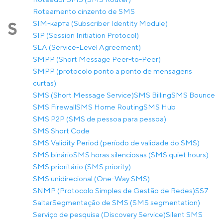
Roteamento cinzento de SMS
SIM-карта (Subscriber Identity Module)
S
SIP (Session Initiation Protocol)
SLA (Service-Level Agreement)
SMPP (Short Message Peer-to-Peer)
SMPP (protocolo ponto a ponto de mensagens
curtas)
SMS (Short Message Service)
SMS Billing
SMS Bounce
SMS Firewall
SMS Home Routing
SMS Hub
SMS P2P (SMS de pessoa para pessoa)
SMS Short Code
SMS Validity Period (período de validade do SMS)
SMS binário
SMS horas silenciosas (SMS quiet hours)
SMS prioritário (SMS priority)
SMS unidirecional (One-Way SMS)
SNMP (Protocolo Simples de Gestão de Redes)
SS7
Saltar
Segmentação de SMS (SMS segmentation)
Serviço de pesquisa (Discovery Service)
Silent SMS