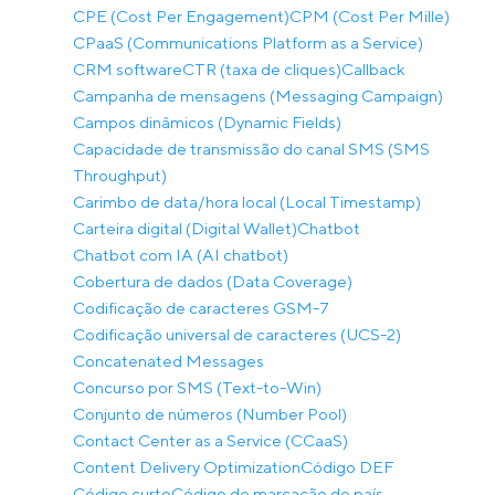
CPE (Cost Per Engagement)
CPM (Cost Per Mille)
CPaaS (Communications Platform as a Service)
CRM software
CTR (taxa de cliques)
Callback
Campanha de mensagens (Messaging Campaign)
Campos dinâmicos (Dynamic Fields)
Capacidade de transmissão do canal SMS (SMS
Throughput)
Carimbo de data/hora local (Local Timestamp)
Carteira digital (Digital Wallet)
Chatbot
Chatbot com IA (AI chatbot)
Cobertura de dados (Data Coverage)
Codificação de caracteres GSM-7
Codificação universal de caracteres (UCS-2)
Concatenated Messages
Concurso por SMS (Text-to-Win)
Conjunto de números (Number Pool)
Contact Center as a Service (CCaaS)
Content Delivery Optimization
Código DEF
Código curto
Código de marcação do país