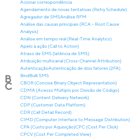
Acionar correspondência
Agendamento de novas tentativas (Retry Schedule)
Agregador de SMS
Análise RFM
Análise das causas principais (RCA – Root Cause
Analysis)
Análise em tempo real (Real-Time Analytics)
Apelo à ação (Call to Action)
Atraso de SMS (latência de SMS)
Atribuição multicanal (Cross-Channel Attribution)
Autenticação
Autenticação de dois fatores (2FA)
Bind
Bulk SMS
B
CBOR (Concise Binary Object Representation)
C
CDMA (Acesso Múltiplo por Divisão de Código)
CDN (Content Delivery Network)
CDP (Customer Data Platform)
CDR (Call Detail Record)
CIMD (Computer Interface to Message Distribution)
CPA (Custo por Aquisição)
CPC (Cost Per Click)
CPCV (Cost Per Completed View)