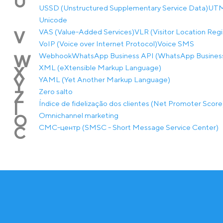
U
USSD (Unstructured Supplementary Service Data)
UTM-
Unicode
VAS (Value-Added Services)
VLR (Visitor Location Regi
V
VoIP (Voice over Internet Protocol)
Voice SMS
Webhook
WhatsApp Business API (WhatsApp Business
W
XML (eXtensible Markup Language)
X
YAML (Yet Another Markup Language)
Y
Zero salto
Z
Índice de fidelização dos clientes (Net Promoter Score
Í
Оmnichannel marketing
О
СМС-центр (SMSC - Short Message Service Center)
С