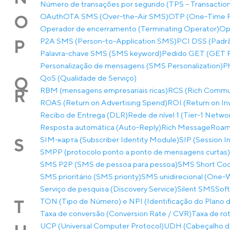
Número de transações por segundo (TPS – Transactio
OAuth
OTA SMS (Over-the-Air SMS)
OTP (One-Time 
O
Operador de encerramento (Terminating Operator)
Op
P2A SMS (Person-to-Application SMS)
PCI DSS (Padrã
P
Palavra-chave SMS (SMS keyword)
Pedido GET (GET 
Personalização de mensagens (SMS Personalization)
P
QoS (Qualidade de Serviço)
Q
RBM (mensagens empresariais ricas)
RCS (Rich Commun
R
ROAS (Return on Advertising Spend)
ROI (Return on I
Recibo de Entrega (DLR)
Rede de nível 1 (Tier-1 Netwo
Resposta automática (Auto-Reply)
Rich Message
Roam
SIM-карта (Subscriber Identity Module)
SIP (Session In
S
SMPP (protocolo ponto a ponto de mensagens curtas)
SMS P2P (SMS de pessoa para pessoa)
SMS Short Co
SMS prioritário (SMS priority)
SMS unidirecional (One
Serviço de pesquisa (Discovery Service)
Silent SMS
Soft
TON (Tipo de Número) e NPI (Identificação do Plano
T
Taxa de conversão (Conversion Rate / CVR)
Taxa de rot
UCP (Universal Computer Protocol)
UDH (Cabeçalho de