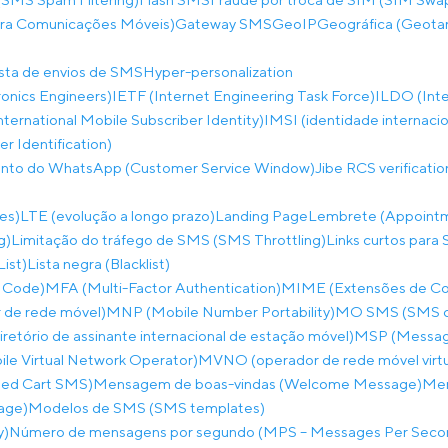
ara Comunicações Móveis)
Gateway SMS
GeoIP
Geográfica (Geota
ista de envios de SMS
Hyper-personalization
tronics Engineers)
IETF (Internet Engineering Task Force)
ILDO (Inte
nternational Mobile Subscriber Identity)
IMSI (identidade internaci
 Identification)
ento do WhatsApp (Customer Service Window)
Jibe RCS verificati
es)
LTE (evolução a longo prazo)
Landing Page
Lembrete (Appoint
g)
Limitação do tráfego de SMS (SMS Throttling)
Links curtos para 
List)
Lista negra (Blacklist)
 Code)
MFA (Multi-Factor Authentication)
MIME (Extensões de Corr
de rede móvel)
MNP (Mobile Number Portability)
MO SMS (SMS co
etório de assinante internacional de estação móvel)
MSP (Messagi
e Virtual Network Operator)
MVNO (operador de rede móvel virtu
ed Cart SMS)
Mensagem de boas-vindas (Welcome Message)
Men
age)
Modelos de SMS (SMS templates)
y)
Número de mensagens por segundo (MPS – Messages Per Seco