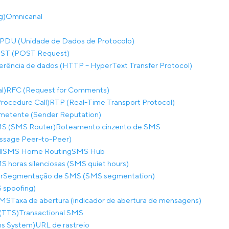
g)
Omnicanal
PDU (Unidade de Dados de Protocolo)
ST (POST Request)
ferência de dados (HTTP – HyperText Transfer Protocol)
l)
RFC (Request for Comments)
ocedure Call)
RTP (Real-Time Transport Protocol)
metente (Sender Reputation)
S (SMS Router)
Roteamento cinzento de SMS
sage Peer-to-Peer)
l
SMS Home Routing
SMS Hub
S horas silenciosas (SMS quiet hours)
r
Segmentação de SMS (SMS segmentation)
 spoofing)
SMS
Taxa de abertura (indicador de abertura de mensagens)
(TTS)
Transactional SMS
ns System)
URL de rastreio