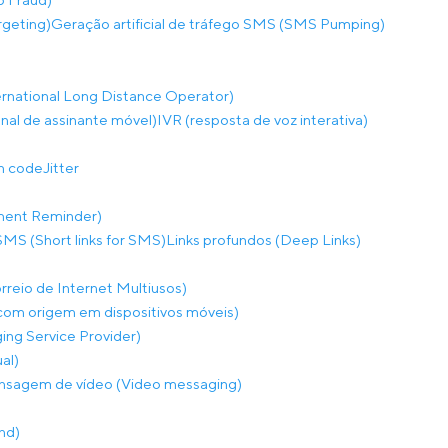
rgeting)
Geração artificial de tráfego SMS (SMS Pumping)
rnational Long Distance Operator)
onal de assinante móvel)
IVR (resposta de voz interativa)
on code
Jitter
ment Reminder)
SMS (Short links for SMS)
Links profundos (Deep Links)
eio de Internet Multiusos)
m origem em dispositivos móveis)
ng Service Provider)
al)
sagem de vídeo (Video messaging)
nd)