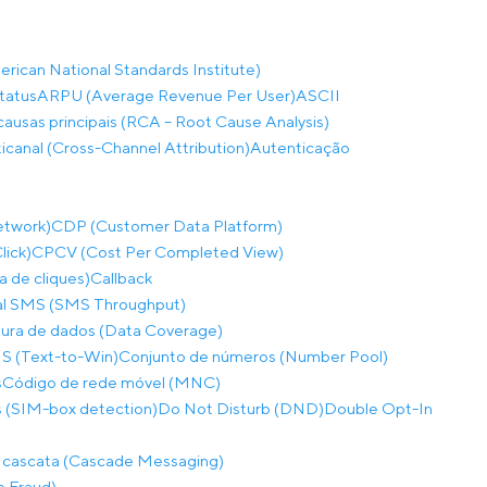
rican National Standards Institute)
tatus
ARPU (Average Revenue Per User)
ASCII
causas principais (RCA – Root Cause Analysis)
ticanal (Cross-Channel Attribution)
Autenticação
etwork)
CDP (Customer Data Platform)
lick)
CPCV (Cost Per Completed View)
a de cliques)
Callback
al SMS (SMS Throughput)
ura de dados (Data Coverage)
S (Text-to-Win)
Conjunto de números (Number Pool)
s
Código de rede móvel (MNC)
 (SIM-box detection)
Do Not Disturb (DND)
Double Opt-In
 cascata (Cascade Messaging)
p Fraud)