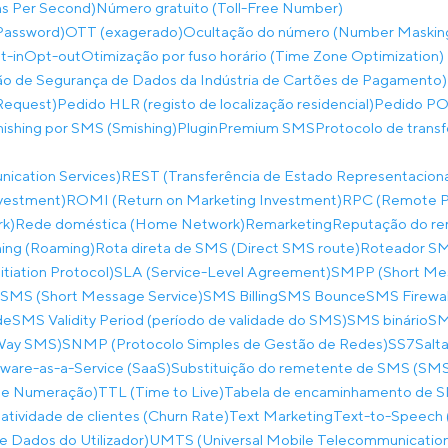
ns Per Second)
Número gratuito (Toll-Free Number)
Password)
OTT (exagerado)
Ocultação do número (Number Maskin
t-in
Opt-out
Otimização por fuso horário (Time Zone Optimization)
o de Segurança de Dados da Indústria de Cartões de Pagamento)
Request)
Pedido HLR (registo de localização residencial)
Pedido PO
hishing por SMS (Smishing)
Plugin
Premium SMS
Protocolo de trans
ication Services)
REST (Transferência de Estado Representaciona
nvestment)
ROMI (Return on Marketing Investment)
RPC (Remote Pr
rk)
Rede doméstica (Home Network)
Remarketing
Reputação do re
ing (Roaming)
Rota direta de SMS (Direct SMS route)
Roteador SM
itiation Protocol)
SLA (Service-Level Agreement)
SMPP (Short Mes
SMS (Short Message Service)
SMS Billing
SMS Bounce
SMS Firewal
de
SMS Validity Period (período de validade do SMS)
SMS binário
SM
-Way SMS)
SNMP (Protocolo Simples de Gestão de Redes)
SS7
Salta
ware-as-a-Service (SaaS)
Substituição do remetente de SMS (SMS
 de Numeração)
TTL (Time to Live)
Tabela de encaminhamento de 
atividade de clientes (Churn Rate)
Text Marketing
Text-to-Speech 
 Dados do Utilizador)
UMTS (Universal Mobile Telecommunicatio