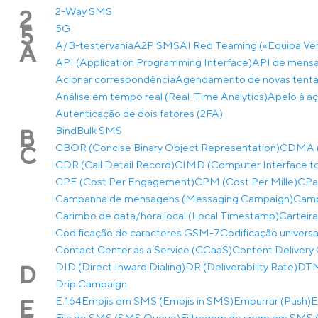
2-Way SMS
2
5G
5
A/B-testervania
A2P SMS
AI Red Teaming («Equipa Ve
A
API (Application Programming Interface)
API de mensa
Acionar correspondência
Agendamento de novas tentat
Análise em tempo real (Real-Time Analytics)
Apelo à aç
Autenticação de dois fatores (2FA)
Bind
Bulk SMS
B
CBOR (Concise Binary Object Representation)
CDMA (A
C
CDR (Call Detail Record)
CIMD (Computer Interface to
CPE (Cost Per Engagement)
CPM (Cost Per Mille)
CPaa
Campanha de mensagens (Messaging Campaign)
Camp
Carimbo de data/hora local (Local Timestamp)
Carteira
Codificação de caracteres GSM-7
Codificação univers
Contact Center as a Service (CCaaS)
Content Delivery 
DID (Direct Inward Dialing)
DR (Deliverability Rate)
DTMF
D
Drip Campaign
E.164
Emojis em SMS (Emojis in SMS)
Empurrar (Push)
E
E
Fila de SMS (SMS Queue)
Filtragem de spam em SMS (