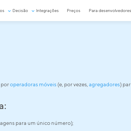
os
Decisão
Integrações
Preços
Para desenvolvedore
 por
operadoras móveis
(e, por vezes,
agregadores
) pa
a:
agens para um único número);