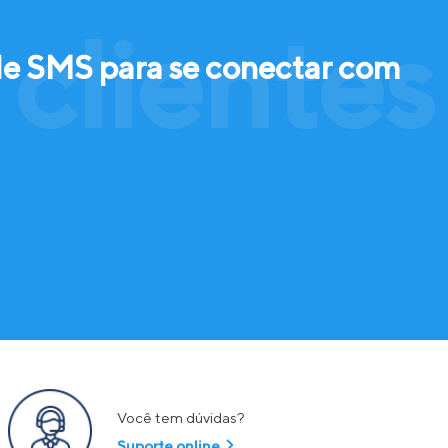
clientes
de SMS para se conectar com
Você tem dúvidas?
Suporte online