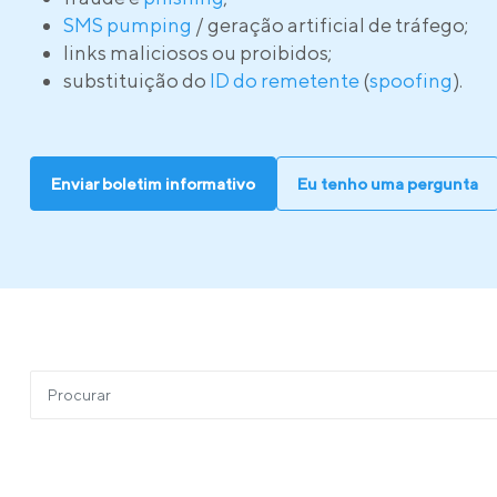
SMS pumping
/ geração artificial de tráfego;
links maliciosos ou proibidos;
substituição do
ID do remetente
(
spoofing
).
Enviar boletim informativo
Eu tenho uma pergunta