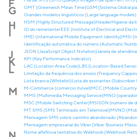
F
GMT (Greenwich Mean Time)
GSM (Sistema Global p
G
Grandes modelos linguísticos (Large language models)
HSM (Highly Structured Message)
Header
Higiene da l
H
ID do remetente
IEEE (Institute of Electrical and Elec
I
IMEI (International Mobile Equipment Identity)
IMSI (I
Identificação automática do número (Automatic Number
JSON (JavaScript Object Notation)
Janela de atendim
J
KPI (Key Performance Indicator)
K
LAC (Location Area Code)
LBS (Location-Based Servic
L
Limitação da frequência dos envios (Frequency Cappin
Lista branca (Whitelist)
Lista de assinantes (Subscriber 
M-Commerce (comércio móvel)
MCC (Mobile Country
M
MMS (Multimedia Messaging Service)
MNO (operador 
MSC (Mobile Switching Center)
MSISDN (número de dir
MT SMS (SMS Terminado em Telemóvel)
MVNO (Mobil
Mensagem SMS sobre carrinho abandonado (Abandon
Mensagem empresarial do Viber (Viber Business Mess
Nome alfa
Nova tentativa do Webhook (Webhook Retr
N