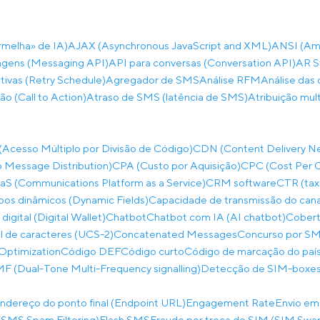
rmelha» de IA)
AJAX (Asynchronous JavaScript and XML)
ANSI (Ame
gens (Messaging API)
API para conversas (Conversation API)
AR S
ivas (Retry Schedule)
Agregador de SMS
Análise RFM
Análise das 
ão (Call to Action)
Atraso de SMS (latência de SMS)
Atribuição mul
cesso Múltiplo por Divisão de Código)
CDN (Content Delivery N
 Message Distribution)
CPA (Custo por Aquisição)
CPC (Cost Per C
S (Communications Platform as a Service)
CRM software
CTR (tax
os dinâmicos (Dynamic Fields)
Capacidade de transmissão do can
 digital (Digital Wallet)
Chatbot
Chatbot com IA (AI chatbot)
Cobert
al de caracteres (UCS-2)
Concatenated Messages
Concurso por SM
Optimization
Código DEF
Código curto
Código de marcação do paí
 (Dual-Tone Multi-Frequency signalling)
Detecção de SIM-boxes
ndereço do ponto final (Endpoint URL)
Engagement Rate
Envio em
SMS Spam Filtering)
Flash SMS
Fraude por troca de SIM (SIM Swa