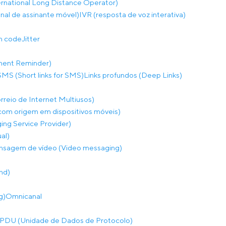
rnational Long Distance Operator)
onal de assinante móvel)
IVR (resposta de voz interativa)
on code
Jitter
ment Reminder)
SMS (Short links for SMS)
Links profundos (Deep Links)
eio de Internet Multiusos)
m origem em dispositivos móveis)
ng Service Provider)
al)
sagem de vídeo (Video messaging)
nd)
g)
Omnicanal
PDU (Unidade de Dados de Protocolo)