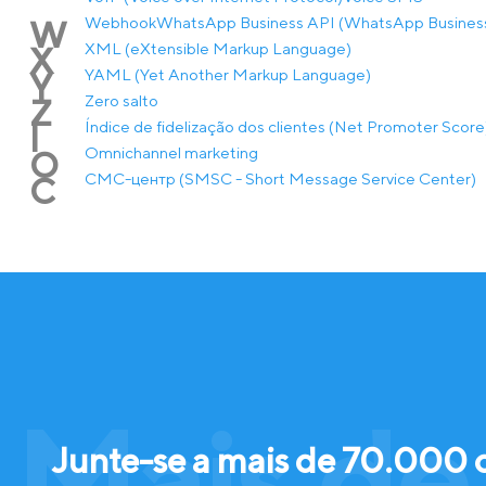
Webhook
WhatsApp Business API (WhatsApp Business
W
XML (eXtensible Markup Language)
X
YAML (Yet Another Markup Language)
Y
Zero salto
Z
Índice de fidelização dos clientes (Net Promoter Score
Í
Оmnichannel marketing
О
СМС-центр (SMSC - Short Message Service Center)
С
Mais de
Junte-se a mais de 70.000 