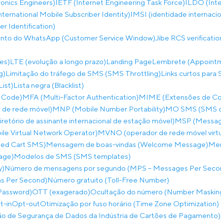
tronics Engineers)
IETF (Internet Engineering Task Force)
ILDO (Inte
nternational Mobile Subscriber Identity)
IMSI (identidade internaci
 Identification)
ento do WhatsApp (Customer Service Window)
Jibe RCS verificati
es)
LTE (evolução a longo prazo)
Landing Page
Lembrete (Appoint
g)
Limitação do tráfego de SMS (SMS Throttling)
Links curtos para 
List)
Lista negra (Blacklist)
 Code)
MFA (Multi-Factor Authentication)
MIME (Extensões de Corr
de rede móvel)
MNP (Mobile Number Portability)
MO SMS (SMS co
etório de assinante internacional de estação móvel)
MSP (Messagi
e Virtual Network Operator)
MVNO (operador de rede móvel virtu
ed Cart SMS)
Mensagem de boas-vindas (Welcome Message)
Men
age)
Modelos de SMS (SMS templates)
y)
Número de mensagens por segundo (MPS – Messages Per Seco
ns Per Second)
Número gratuito (Toll-Free Number)
Password)
OTT (exagerado)
Ocultação do número (Number Maskin
t-in
Opt-out
Otimização por fuso horário (Time Zone Optimization)
o de Segurança de Dados da Indústria de Cartões de Pagamento)