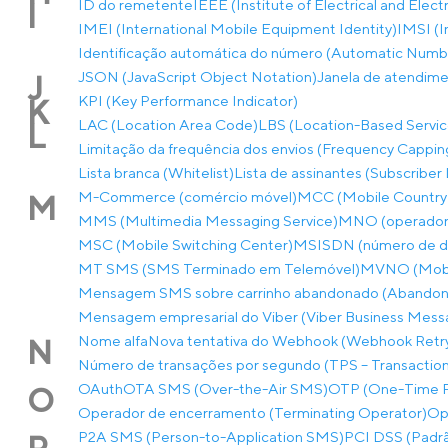
ID do remetente
IEEE (Institute of Electrical and Elec
I
IMEI (International Mobile Equipment Identity)
IMSI (I
Identificação automática do número (Automatic Number
JSON (JavaScript Object Notation)
Janela de atendim
J
KPI (Key Performance Indicator)
K
LAC (Location Area Code)
LBS (Location-Based Servic
L
Limitação da frequência dos envios (Frequency Cappin
Lista branca (Whitelist)
Lista de assinantes (Subscriber 
M-Commerce (comércio móvel)
MCC (Mobile Country
M
MMS (Multimedia Messaging Service)
MNO (operador 
MSC (Mobile Switching Center)
MSISDN (número de dir
MT SMS (SMS Terminado em Telemóvel)
MVNO (Mobil
Mensagem SMS sobre carrinho abandonado (Abandon
Mensagem empresarial do Viber (Viber Business Mess
Nome alfa
Nova tentativa do Webhook (Webhook Retr
N
Número de transações por segundo (TPS – Transactio
OAuth
OTA SMS (Over-the-Air SMS)
OTP (One-Time 
O
Operador de encerramento (Terminating Operator)
Op
P2A SMS (Person-to-Application SMS)
PCI DSS (Padrã