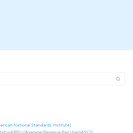
rican National Standards Institute)
tatus
ARPU (Average Revenue Per User)
ASCII