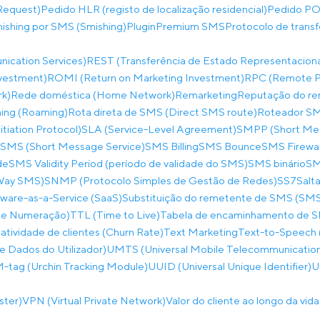
Request)
Pedido HLR (registo de localização residencial)
Pedido PO
hishing por SMS (Smishing)
Plugin
Premium SMS
Protocolo de trans
ication Services)
REST (Transferência de Estado Representaciona
nvestment)
ROMI (Return on Marketing Investment)
RPC (Remote Pr
rk)
Rede doméstica (Home Network)
Remarketing
Reputação do re
ing (Roaming)
Rota direta de SMS (Direct SMS route)
Roteador SM
itiation Protocol)
SLA (Service-Level Agreement)
SMPP (Short Mes
SMS (Short Message Service)
SMS Billing
SMS Bounce
SMS Firewal
de
SMS Validity Period (período de validade do SMS)
SMS binário
SM
-Way SMS)
SNMP (Protocolo Simples de Gestão de Redes)
SS7
Salta
ware-as-a-Service (SaaS)
Substituição do remetente de SMS (SMS
 de Numeração)
TTL (Time to Live)
Tabela de encaminhamento de 
atividade de clientes (Churn Rate)
Text Marketing
Text-to-Speech 
 Dados do Utilizador)
UMTS (Universal Mobile Telecommunicatio
tag (Urchin Tracking Module)
UUID (Universal Unique Identifier)
U
ster)
VPN (Virtual Private Network)
Valor do cliente ao longo da vid