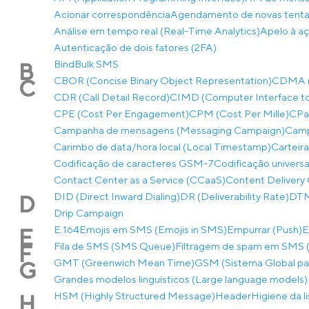
Acionar correspondência
Agendamento de novas tentat
Análise em tempo real (Real-Time Analytics)
Apelo à aç
Autenticação de dois fatores (2FA)
Bind
Bulk SMS
B
CBOR (Concise Binary Object Representation)
CDMA (A
C
CDR (Call Detail Record)
CIMD (Computer Interface to
CPE (Cost Per Engagement)
CPM (Cost Per Mille)
CPaa
Campanha de mensagens (Messaging Campaign)
Camp
Carimbo de data/hora local (Local Timestamp)
Carteira
Codificação de caracteres GSM-7
Codificação univers
Contact Center as a Service (CCaaS)
Content Delivery 
DID (Direct Inward Dialing)
DR (Deliverability Rate)
DTMF
D
Drip Campaign
E.164
Emojis em SMS (Emojis in SMS)
Empurrar (Push)
E
E
Fila de SMS (SMS Queue)
Filtragem de spam em SMS (
F
GMT (Greenwich Mean Time)
GSM (Sistema Global p
G
Grandes modelos linguísticos (Large language models)
HSM (Highly Structured Message)
Header
Higiene da l
H