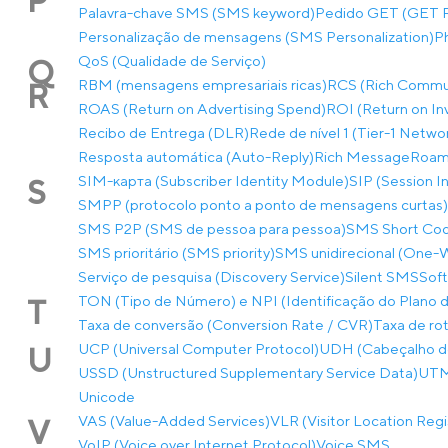
P
Palavra-chave SMS (SMS keyword)
Pedido GET (GET 
Personalização de mensagens (SMS Personalization)
P
QoS (Qualidade de Serviço)
Q
RBM (mensagens empresariais ricas)
RCS (Rich Commun
R
ROAS (Return on Advertising Spend)
ROI (Return on I
Recibo de Entrega (DLR)
Rede de nível 1 (Tier-1 Netwo
Resposta automática (Auto-Reply)
Rich Message
Roam
SIM-карта (Subscriber Identity Module)
SIP (Session In
S
SMPP (protocolo ponto a ponto de mensagens curtas)
SMS P2P (SMS de pessoa para pessoa)
SMS Short Co
SMS prioritário (SMS priority)
SMS unidirecional (One
Serviço de pesquisa (Discovery Service)
Silent SMS
Soft
TON (Tipo de Número) e NPI (Identificação do Plano
T
Taxa de conversão (Conversion Rate / CVR)
Taxa de rot
UCP (Universal Computer Protocol)
UDH (Cabeçalho de
U
USSD (Unstructured Supplementary Service Data)
UTM-
Unicode
VAS (Value-Added Services)
VLR (Visitor Location Regi
V
VoIP (Voice over Internet Protocol)
Voice SMS