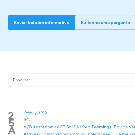
Enviar boletim informativo
Eu tenho uma pergunta
2-Way SMS
2
5G
5
A/B-testervania
A2P SMS
AI Red Teaming («Equipa Ve
A
API (Application Programming Interface)
API de mensa