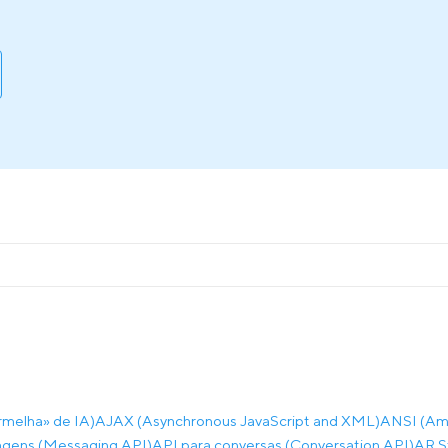
rmelha» de IA)
AJAX (Asynchronous JavaScript and XML)
ANSI (Ame
gens (Messaging API)
API para conversas (Conversation API)
AR S