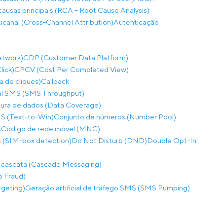
causas principais (RCA – Root Cause Analysis)
ticanal (Cross-Channel Attribution)
Autenticação
etwork)
CDP (Customer Data Platform)
lick)
CPCV (Cost Per Completed View)
a de cliques)
Callback
al SMS (SMS Throughput)
ura de dados (Data Coverage)
S (Text-to-Win)
Conjunto de números (Number Pool)
s
Código de rede móvel (MNC)
 (SIM-box detection)
Do Not Disturb (DND)
Double Opt-In
 cascata (Cascade Messaging)
p Fraud)
rgeting)
Geração artificial de tráfego SMS (SMS Pumping)