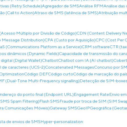
ivas (Retry Schedule)
Agregador de SMS
Análise RFM
Análise das 
ão (Call to Action)
Atraso de SMS (latência de SMS)
Atribuição mul
cesso Múltiplo por Divisão de Código)
CDN (Content Delivery N
 Message Distribution)
CPA (Custo por Aquisição)
CPC (Cost Per C
S (Communications Platform as a Service)
CRM software
CTR (tax
os dinâmicos (Dynamic Fields)
Capacidade de transmissão do can
 digital (Digital Wallet)
Chatbot
Chatbot com IA (AI chatbot)
Cobert
al de caracteres (UCS-2)
Concatenated Messages
Concurso por SM
Optimization
Código DEF
Código curto
Código de marcação do paí
 (Dual-Tone Multi-Frequency signalling)
Detecção de SIM-boxes
ndereço do ponto final (Endpoint URL)
Engagement Rate
Envio em
SMS Spam Filtering)
Flash SMS
Fraude por troca de SIM (SIM Swa
ara Comunicações Móveis)
Gateway SMS
GeoIP
Geográfica (Geota
ista de envios de SMS
Hyper-personalization