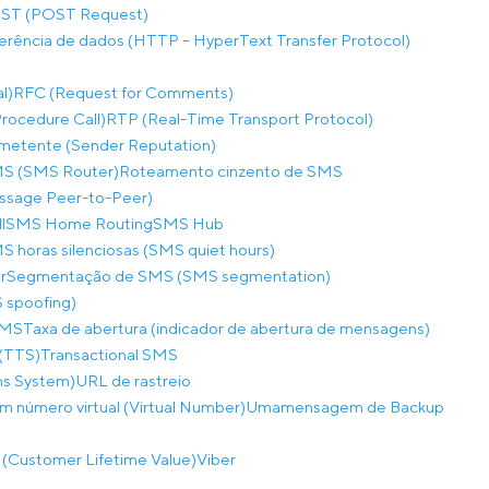
ST (POST Request)
ferência de dados (HTTP – HyperText Transfer Protocol)
l)
RFC (Request for Comments)
ocedure Call)
RTP (Real-Time Transport Protocol)
metente (Sender Reputation)
S (SMS Router)
Roteamento cinzento de SMS
sage Peer-to-Peer)
l
SMS Home Routing
SMS Hub
S horas silenciosas (SMS quiet hours)
r
Segmentação de SMS (SMS segmentation)
 spoofing)
SMS
Taxa de abertura (indicador de abertura de mensagens)
(TTS)
Transactional SMS
ns System)
URL de rastreio
m número virtual (Virtual Number)
Umamensagem de Backup
a (Customer Lifetime Value)
Viber