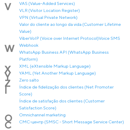
VAS (Value-Added Services)
V
VLR (Visitor Location Register)
VPN (Virtual Private Network)
Valor do cliente ao longo da vida (Customer Lifetime
Value)
Viber
VoIP (Voice over Internet Protocol)
Voice SMS
Webhook
W
WhatsApp Business API (WhatsApp Business
Platform)
XML (eXtensible Markup Language)
X
YAML (Yet Another Markup Language)
Y
Zero salto
Z
Índice de fidelização dos clientes (Net Promoter
Í
Score)
Índice de satisfação dos clientes (Customer
Satisfaction Score)
Оmnichannel marketing
О
СМС-центр (SMSC - Short Message Service Center)
С