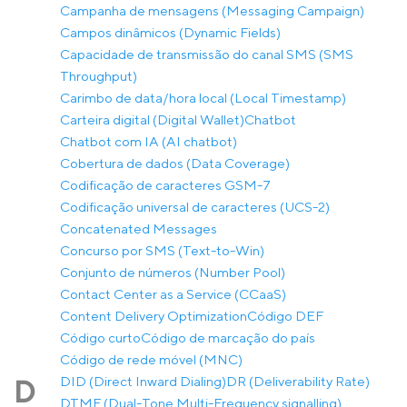
Campanha de mensagens (Messaging Campaign)
Campos dinâmicos (Dynamic Fields)
Capacidade de transmissão do canal SMS (SMS
Throughput)
Carimbo de data/hora local (Local Timestamp)
Carteira digital (Digital Wallet)
Chatbot
Chatbot com IA (AI chatbot)
Cobertura de dados (Data Coverage)
Codificação de caracteres GSM-7
Codificação universal de caracteres (UCS-2)
Concatenated Messages
Concurso por SMS (Text-to-Win)
Conjunto de números (Number Pool)
Contact Center as a Service (CCaaS)
Content Delivery Optimization
Código DEF
Código curto
Código de marcação do país
Código de rede móvel (MNC)
DID (Direct Inward Dialing)
DR (Deliverability Rate)
D
DTMF (Dual-Tone Multi-Frequency signalling)