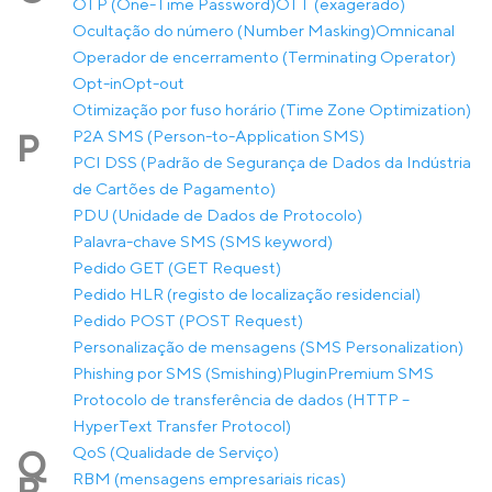
OTP (One-Time Password)
OTT (exagerado)
Ocultação do número (Number Masking)
Omnicanal
Operador de encerramento (Terminating Operator)
Opt-in
Opt-out
Otimização por fuso horário (Time Zone Optimization)
P2A SMS (Person-to-Application SMS)
P
PCI DSS (Padrão de Segurança de Dados da Indústria
de Cartões de Pagamento)
PDU (Unidade de Dados de Protocolo)
Palavra-chave SMS (SMS keyword)
Pedido GET (GET Request)
Pedido HLR (registo de localização residencial)
Pedido POST (POST Request)
Personalização de mensagens (SMS Personalization)
Phishing por SMS (Smishing)
Plugin
Premium SMS
Protocolo de transferência de dados (HTTP –
HyperText Transfer Protocol)
QoS (Qualidade de Serviço)
Q
RBM (mensagens empresariais ricas)
R