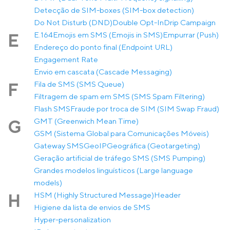
Detecção de SIM-boxes (SIM-box detection)
Do Not Disturb (DND)
Double Opt-In
Drip Campaign
E.164
Emojis em SMS (Emojis in SMS)
Empurrar (Push)
E
Endereço do ponto final (Endpoint URL)
Engagement Rate
Envio em cascata (Cascade Messaging)
Fila de SMS (SMS Queue)
F
Filtragem de spam em SMS (SMS Spam Filtering)
Flash SMS
Fraude por troca de SIM (SIM Swap Fraud)
GMT (Greenwich Mean Time)
G
GSM (Sistema Global para Comunicações Móveis)
Gateway SMS
GeoIP
Geográfica (Geotargeting)
Geração artificial de tráfego SMS (SMS Pumping)
Grandes modelos linguísticos (Large language
models)
HSM (Highly Structured Message)
Header
H
Higiene da lista de envios de SMS
Hyper-personalization