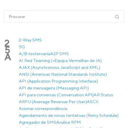
2-Way SMS
2
5G
5
A/B-testervania
A2P SMS
A
AI Red Teaming («Equipa Vermelha» de IA)
AJAX (Asynchronous JavaScript and XML)
ANSI (American National Standards Institute)
API (Application Programming Interface)
API de mensagens (Messaging API)
API para conversas (Conversation API)
AR Status
ARPU (Average Revenue Per User)
ASCII
Acionar correspondência
Agendamento de novas tentativas (Retry Schedule)
Agregador de SMS
Análise RFM