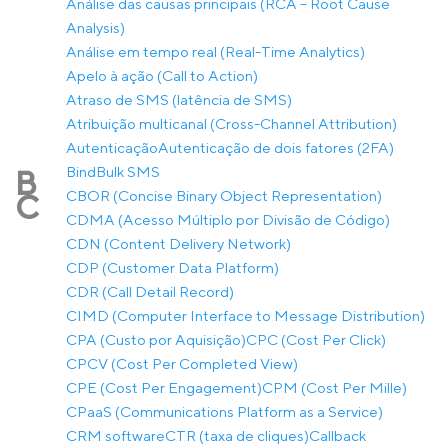
Análise das causas principais (RCA – Root Cause
Analysis)
Análise em tempo real (Real-Time Analytics)
Apelo à ação (Call to Action)
Atraso de SMS (latência de SMS)
Atribuição multicanal (Cross-Channel Attribution)
Autenticação
Autenticação de dois fatores (2FA)
Bind
Bulk SMS
B
CBOR (Concise Binary Object Representation)
C
CDMA (Acesso Múltiplo por Divisão de Código)
CDN (Content Delivery Network)
CDP (Customer Data Platform)
CDR (Call Detail Record)
CIMD (Computer Interface to Message Distribution)
CPA (Custo por Aquisição)
CPC (Cost Per Click)
CPCV (Cost Per Completed View)
CPE (Cost Per Engagement)
CPM (Cost Per Mille)
CPaaS (Communications Platform as a Service)
CRM software
CTR (taxa de cliques)
Callback