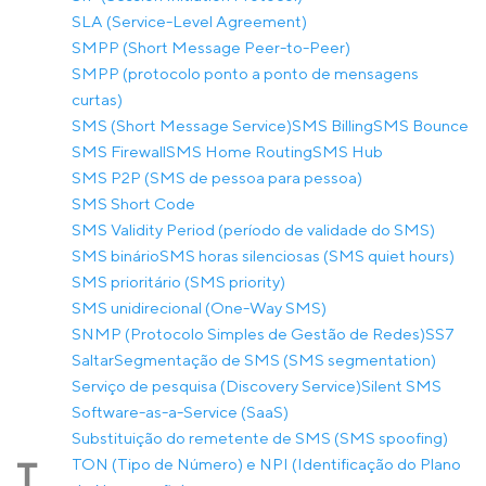
SLA (Service-Level Agreement)
SMPP (Short Message Peer-to-Peer)
SMPP (protocolo ponto a ponto de mensagens
curtas)
SMS (Short Message Service)
SMS Billing
SMS Bounce
SMS Firewall
SMS Home Routing
SMS Hub
SMS P2P (SMS de pessoa para pessoa)
SMS Short Code
SMS Validity Period (período de validade do SMS)
SMS binário
SMS horas silenciosas (SMS quiet hours)
SMS prioritário (SMS priority)
SMS unidirecional (One-Way SMS)
SNMP (Protocolo Simples de Gestão de Redes)
SS7
Saltar
Segmentação de SMS (SMS segmentation)
Serviço de pesquisa (Discovery Service)
Silent SMS
Software-as-a-Service (SaaS)
Substituição do remetente de SMS (SMS spoofing)
TON (Tipo de Número) e NPI (Identificação do Plano
T