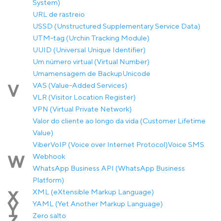
System)
URL de rastreio
USSD (Unstructured Supplementary Service Data)
UTM-tag (Urchin Tracking Module)
UUID (Universal Unique Identifier)
Um número virtual (Virtual Number)
Umamensagem de Backup
Unicode
VAS (Value-Added Services)
V
VLR (Visitor Location Register)
VPN (Virtual Private Network)
Valor do cliente ao longo da vida (Customer Lifetime
Value)
Viber
VoIP (Voice over Internet Protocol)
Voice SMS
Webhook
W
WhatsApp Business API (WhatsApp Business
Platform)
XML (eXtensible Markup Language)
X
YAML (Yet Another Markup Language)
Y
Zero salto