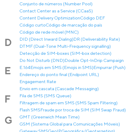
Conjunto de números (Number Pool)
Contact Center as a Service (CCaaS)
Content Delivery Optimization
Código DEF
Código curto
Código de marcação do país
Código de rede móvel (MNC)
DID (Direct Inward Dialing)
DR (Deliverability Rate)
D
DTMF (Dual-Tone Multi-Frequency signalling)
Detecção de SIM-boxes (SIM-box detection)
Do Not Disturb (DND)
Double Opt-In
Drip Campaign
E.164
Emojis em SMS (Emojis in SMS)
Empurrar (Push)
E
Endereço do ponto final (Endpoint URL)
Engagement Rate
Envio em cascata (Cascade Messaging)
Fila de SMS (SMS Queue)
F
Filtragem de spam em SMS (SMS Spam Filtering)
Flash SMS
Fraude por troca de SIM (SIM Swap Fraud)
GMT (Greenwich Mean Time)
G
GSM (Sistema Global para Comunicações Móveis)
Gateway SMS
GeoIP
Geográfica (Geotargeting)