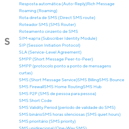
Resposta automática (Auto-Reply)
Rich Message
Roaming (Roaming)
Rota direta de SMS (Direct SMS route)
Roteador SMS (SMS Router)
Roteamento cinzento de SMS
SIM-карта (Subscriber Identity Module)
S
SIP (Session Initiation Protocol)
SLA (Service-Level Agreement)
SMPP (Short Message Peer-to-Peer)
SMPP (protocolo ponto a ponto de mensagens
curtas)
SMS (Short Message Service)
SMS Billing
SMS Bounce
SMS Firewall
SMS Home Routing
SMS Hub
SMS P2P (SMS de pessoa para pessoa)
SMS Short Code
SMS Validity Period (período de validade do SMS)
SMS binário
SMS horas silenciosas (SMS quiet hours)
SMS prioritário (SMS priority)
SMS unidirecional (One-Way SMS)