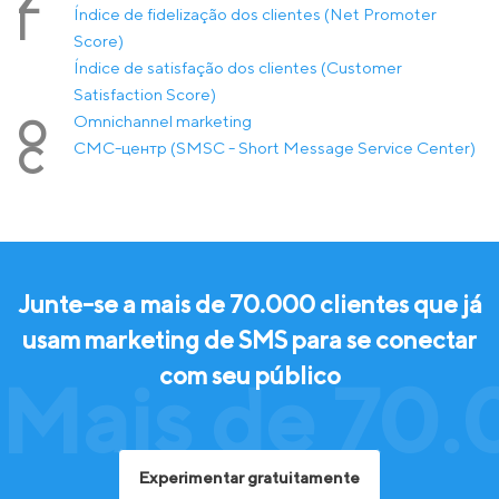
Z
Índice de fidelização dos clientes (Net Promoter
Í
Score)
Índice de satisfação dos clientes (Customer
Satisfaction Score)
Оmnichannel marketing
О
СМС-центр (SMSC - Short Message Service Center)
С
Junte-se a mais de 70.000 clientes que já
usam marketing de SMS para se conectar
com seu público
Mais de 70.
Experimentar gratuitamente