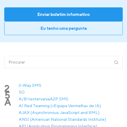
Enviar boletim informativo
Eu tenho uma pergunta
2-Way SMS
2
5G
5
A/B-testervania
A2P SMS
A
AI Red Teaming («Equipa Vermelha» de IA)
AJAX (Asynchronous JavaScript and XML)
ANSI (American National Standards Institute)
API (Application Programming Interface)