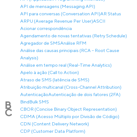
API de mensagens (Messaging API)
API para conversas (Conversation API)
AR Status
ARPU (Average Revenue Per User)
ASCII
Acionar correspondência
Agendamento de novas tentativas (Retry Schedule)
Agregador de SMS
Análise RFM
Análise das causas principais (RCA – Root Cause
Analysis)
Análise em tempo real (Real-Time Analytics)
Apelo à ação (Call to Action)
Atraso de SMS (latência de SMS)
Atribuição multicanal (Cross-Channel Attribution)
Autenticação
Autenticação de dois fatores (2FA)
Bind
Bulk SMS
B
CBOR (Concise Binary Object Representation)
C
CDMA (Acesso Múltiplo por Divisão de Código)
CDN (Content Delivery Network)
CDP (Customer Data Platform)