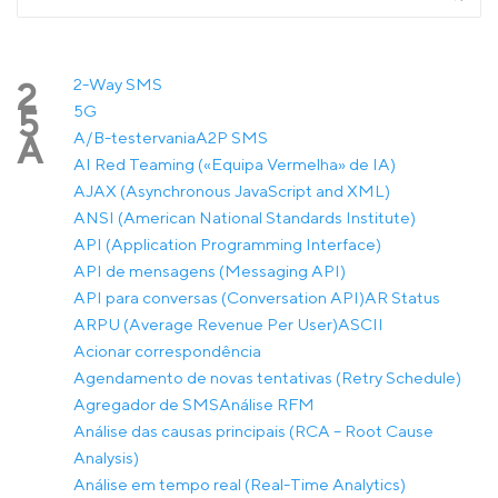
2-Way SMS
2
5G
5
A/B-testervania
A2P SMS
A
AI Red Teaming («Equipa Vermelha» de IA)
AJAX (Asynchronous JavaScript and XML)
ANSI (American National Standards Institute)
API (Application Programming Interface)
API de mensagens (Messaging API)
API para conversas (Conversation API)
AR Status
ARPU (Average Revenue Per User)
ASCII
Acionar correspondência
Agendamento de novas tentativas (Retry Schedule)
Agregador de SMS
Análise RFM
Análise das causas principais (RCA – Root Cause
Analysis)
Análise em tempo real (Real-Time Analytics)