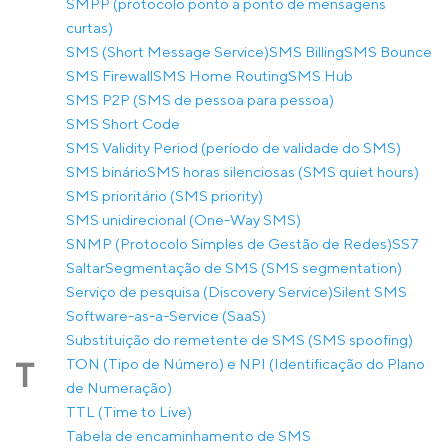
SMPP (protocolo ponto a ponto de mensagens
curtas)
SMS (Short Message Service)
SMS Billing
SMS Bounce
SMS Firewall
SMS Home Routing
SMS Hub
SMS P2P (SMS de pessoa para pessoa)
SMS Short Code
SMS Validity Period (período de validade do SMS)
SMS binário
SMS horas silenciosas (SMS quiet hours)
SMS prioritário (SMS priority)
SMS unidirecional (One-Way SMS)
SNMP (Protocolo Simples de Gestão de Redes)
SS7
Saltar
Segmentação de SMS (SMS segmentation)
Serviço de pesquisa (Discovery Service)
Silent SMS
Software-as-a-Service (SaaS)
Substituição do remetente de SMS (SMS spoofing)
TON (Tipo de Número) e NPI (Identificação do Plano
T
de Numeração)
TTL (Time to Live)
Tabela de encaminhamento de SMS