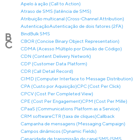
Apelo à ação (Call to Action)
Atraso de SMS (latência de SMS)
Atribuição multicanal (Cross-Channel Attribution)
Autenticação
Autenticação de dois fatores (2FA)
Bind
Bulk SMS
B
CBOR (Concise Binary Object Representation)
C
CDMA (Acesso Múltiplo por Divisão de Código)
CDN (Content Delivery Network)
CDP (Customer Data Platform)
CDR (Call Detail Record)
CIMD (Computer Interface to Message Distribution)
CPA (Custo por Aquisição)
CPC (Cost Per Click)
CPCV (Cost Per Completed View)
CPE (Cost Per Engagement)
CPM (Cost Per Mille)
CPaaS (Communications Platform as a Service)
CRM software
CTR (taxa de cliques)
Callback
Campanha de mensagens (Messaging Campaign)
Campos dinâmicos (Dynamic Fields)
Capacidade de transmissão do canal SMS (SMS