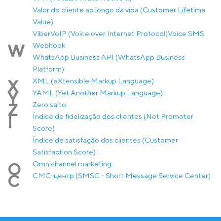
Valor do cliente ao longo da vida (Customer Lifetime
Value)
Viber
VoIP (Voice over Internet Protocol)
Voice SMS
Webhook
W
WhatsApp Business API (WhatsApp Business
Platform)
XML (eXtensible Markup Language)
X
YAML (Yet Another Markup Language)
Y
Zero salto
Z
Índice de fidelização dos clientes (Net Promoter
Í
Score)
Índice de satisfação dos clientes (Customer
Satisfaction Score)
Оmnichannel marketing
О
СМС-центр (SMSC - Short Message Service Center)
С