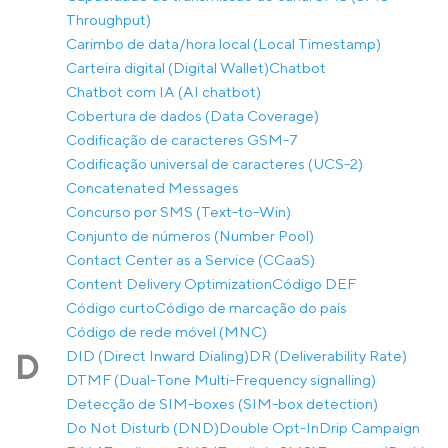
Throughput)
Carimbo de data/hora local (Local Timestamp)
Carteira digital (Digital Wallet)
Chatbot
Chatbot com IA (AI chatbot)
Cobertura de dados (Data Coverage)
Codificação de caracteres GSM-7
Codificação universal de caracteres (UCS-2)
Concatenated Messages
Concurso por SMS (Text-to-Win)
Conjunto de números (Number Pool)
Contact Center as a Service (CCaaS)
Content Delivery Optimization
Código DEF
Código curto
Código de marcação do país
Código de rede móvel (MNC)
DID (Direct Inward Dialing)
DR (Deliverability Rate)
D
DTMF (Dual-Tone Multi-Frequency signalling)
Detecção de SIM-boxes (SIM-box detection)
Do Not Disturb (DND)
Double Opt-In
Drip Campaign