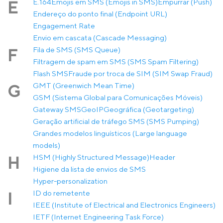
E.164
Emojis em SMS (Emojis in SMS)
Empurrar (Push)
E
Endereço do ponto final (Endpoint URL)
Engagement Rate
Envio em cascata (Cascade Messaging)
Fila de SMS (SMS Queue)
F
Filtragem de spam em SMS (SMS Spam Filtering)
Flash SMS
Fraude por troca de SIM (SIM Swap Fraud)
GMT (Greenwich Mean Time)
G
GSM (Sistema Global para Comunicações Móveis)
Gateway SMS
GeoIP
Geográfica (Geotargeting)
Geração artificial de tráfego SMS (SMS Pumping)
Grandes modelos linguísticos (Large language
models)
HSM (Highly Structured Message)
Header
H
Higiene da lista de envios de SMS
Hyper-personalization
ID do remetente
I
IEEE (Institute of Electrical and Electronics Engineers)
IETF (Internet Engineering Task Force)