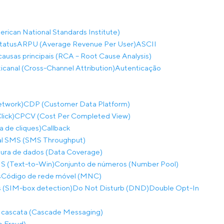
rican National Standards Institute)
tatus
ARPU (Average Revenue Per User)
ASCII
causas principais (RCA – Root Cause Analysis)
ticanal (Cross-Channel Attribution)
Autenticação
etwork)
CDP (Customer Data Platform)
lick)
CPCV (Cost Per Completed View)
a de cliques)
Callback
al SMS (SMS Throughput)
ura de dados (Data Coverage)
S (Text-to-Win)
Conjunto de números (Number Pool)
s
Código de rede móvel (MNC)
 (SIM-box detection)
Do Not Disturb (DND)
Double Opt-In
 cascata (Cascade Messaging)
p Fraud)