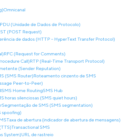
g)
Omnicanal
PDU (Unidade de Dados de Protocolo)
ST (POST Request)
ferência de dados (HTTP – HyperText Transfer Protocol)
l)
RFC (Request for Comments)
ocedure Call)
RTP (Real-Time Transport Protocol)
metente (Sender Reputation)
S (SMS Router)
Roteamento cinzento de SMS
sage Peer-to-Peer)
l
SMS Home Routing
SMS Hub
S horas silenciosas (SMS quiet hours)
r
Segmentação de SMS (SMS segmentation)
 spoofing)
SMS
Taxa de abertura (indicador de abertura de mensagens)
(TTS)
Transactional SMS
ns System)
URL de rastreio