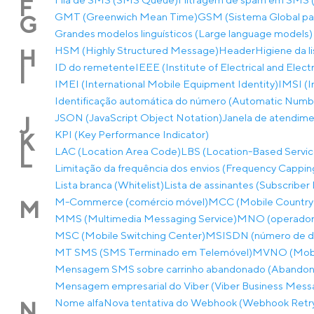
F
GMT (Greenwich Mean Time)
GSM (Sistema Global p
G
Grandes modelos linguísticos (Large language models)
HSM (Highly Structured Message)
Header
Higiene da l
H
ID do remetente
IEEE (Institute of Electrical and Elec
I
IMEI (International Mobile Equipment Identity)
IMSI (I
Identificação automática do número (Automatic Number
JSON (JavaScript Object Notation)
Janela de atendim
J
KPI (Key Performance Indicator)
K
LAC (Location Area Code)
LBS (Location-Based Servic
L
Limitação da frequência dos envios (Frequency Cappin
Lista branca (Whitelist)
Lista de assinantes (Subscriber 
M-Commerce (comércio móvel)
MCC (Mobile Country
M
MMS (Multimedia Messaging Service)
MNO (operador 
MSC (Mobile Switching Center)
MSISDN (número de dir
MT SMS (SMS Terminado em Telemóvel)
MVNO (Mobil
Mensagem SMS sobre carrinho abandonado (Abandon
Mensagem empresarial do Viber (Viber Business Mess
Nome alfa
Nova tentativa do Webhook (Webhook Retr
N