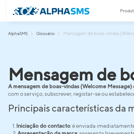
Produt
Mensagem de boas-vindas (Wel
AlphaSMS
Glossário
Mensagem de bo
A mensagem de boas-vindas (Welcome Message)
com o serviço, subscrever, registar-se ou estabele
Principais características d
Iniciação do contacto
: é enviada imediatamente 
Apresentação da marca
: apresenta brevemente