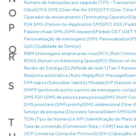
Número de transações por segundo (TPS – Transactio
OAuth
OTA SMS (Over-the-Air SMS)
OTP (One-Time 
O
Operador de encerramento (Terminating Operator)
Op
P2A SMS (Person-to-Application SMS)
PCI DSS (Padrã
P
Palavra-chave SMS (SMS keyword)
Pedido GET (GET 
Personalização de mensagens (SMS Personalization)
P
QoS (Qualidade de Serviço)
Q
RBM (mensagens empresariais ricas)
RCS (Rich Commun
R
ROAS (Return on Advertising Spend)
ROI (Return on I
Recibo de Entrega (DLR)
Rede de nível 1 (Tier-1 Netwo
Resposta automática (Auto-Reply)
Rich Message
Roam
SIM-карта (Subscriber Identity Module)
SIP (Session In
S
SMPP (protocolo ponto a ponto de mensagens curtas)
SMS P2P (SMS de pessoa para pessoa)
SMS Short Co
SMS prioritário (SMS priority)
SMS unidirecional (One
Serviço de pesquisa (Discovery Service)
Silent SMS
Soft
TON (Tipo de Número) e NPI (Identificação do Plano
T
Taxa de conversão (Conversion Rate / CVR)
Taxa de rot
UCP (Universal Computer Protocol)
UDH (Cabeçalho de