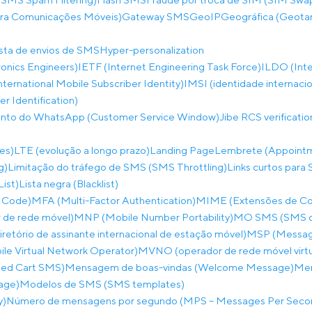
ara Comunicações Móveis)
Gateway SMS
GeoIP
Geográfica (Geota
ista de envios de SMS
Hyper-personalization
tronics Engineers)
IETF (Internet Engineering Task Force)
ILDO (Inte
nternational Mobile Subscriber Identity)
IMSI (identidade internaci
 Identification)
ento do WhatsApp (Customer Service Window)
Jibe RCS verificati
es)
LTE (evolução a longo prazo)
Landing Page
Lembrete (Appoint
g)
Limitação do tráfego de SMS (SMS Throttling)
Links curtos para 
List)
Lista negra (Blacklist)
 Code)
MFA (Multi-Factor Authentication)
MIME (Extensões de Corr
de rede móvel)
MNP (Mobile Number Portability)
MO SMS (SMS co
etório de assinante internacional de estação móvel)
MSP (Messagi
e Virtual Network Operator)
MVNO (operador de rede móvel virtu
ed Cart SMS)
Mensagem de boas-vindas (Welcome Message)
Men
age)
Modelos de SMS (SMS templates)
y)
Número de mensagens por segundo (MPS – Messages Per Seco