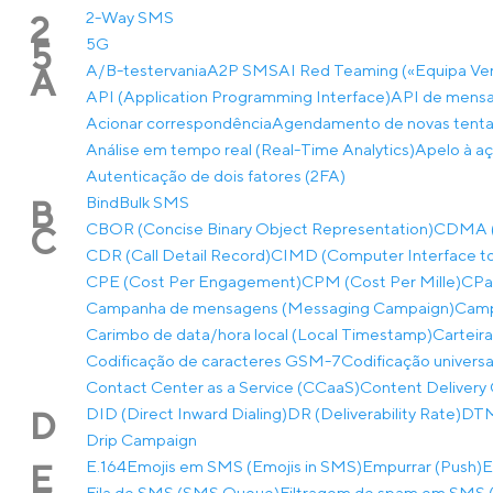
2-Way SMS
2
5G
5
A/B-testervania
A2P SMS
AI Red Teaming («Equipa Ve
A
API (Application Programming Interface)
API de mensa
Acionar correspondência
Agendamento de novas tentat
Análise em tempo real (Real-Time Analytics)
Apelo à aç
Autenticação de dois fatores (2FA)
Bind
Bulk SMS
B
CBOR (Concise Binary Object Representation)
CDMA (A
C
CDR (Call Detail Record)
CIMD (Computer Interface to
CPE (Cost Per Engagement)
CPM (Cost Per Mille)
CPaa
Campanha de mensagens (Messaging Campaign)
Camp
Carimbo de data/hora local (Local Timestamp)
Carteira
Codificação de caracteres GSM-7
Codificação univers
Contact Center as a Service (CCaaS)
Content Delivery 
DID (Direct Inward Dialing)
DR (Deliverability Rate)
DTMF
D
Drip Campaign
E.164
Emojis em SMS (Emojis in SMS)
Empurrar (Push)
E
E
Fila de SMS (SMS Queue)
Filtragem de spam em SMS (