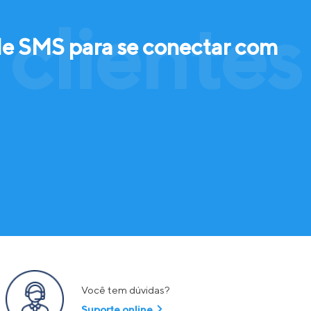
clientes
de SMS para se conectar com
Você tem dúvidas?
Suporte online