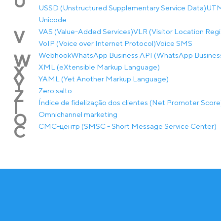
U
USSD (Unstructured Supplementary Service Data)
UTM-
Unicode
VAS (Value-Added Services)
VLR (Visitor Location Regi
V
VoIP (Voice over Internet Protocol)
Voice SMS
Webhook
WhatsApp Business API (WhatsApp Business
W
XML (eXtensible Markup Language)
X
YAML (Yet Another Markup Language)
Y
Zero salto
Z
Índice de fidelização dos clientes (Net Promoter Score
Í
Оmnichannel marketing
О
СМС-центр (SMSC - Short Message Service Center)
С