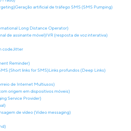
rgeting)
Geração artificial de tráfego SMS (SMS Pumping)
rnational Long Distance Operator)
onal de assinante móvel)
IVR (resposta de voz interativa)
on code
Jitter
ment Reminder)
SMS (Short links for SMS)
Links profundos (Deep Links)
eio de Internet Multiusos)
m origem em dispositivos móveis)
ng Service Provider)
al)
sagem de vídeo (Video messaging)
nd)