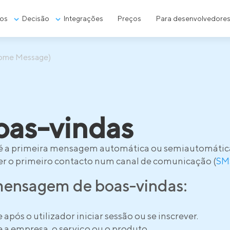
os
Decisão
Integrações
Preços
Para desenvolvedore
come Message)
as-vindas
é a primeira mensagem automática ou semiautomática q
cer o primeiro contacto num canal de comunicação (
SM
a mensagem de boas-vindas:
após o utilizador iniciar sessão ou se inscrever.
 a empresa, o serviço ou o produto.