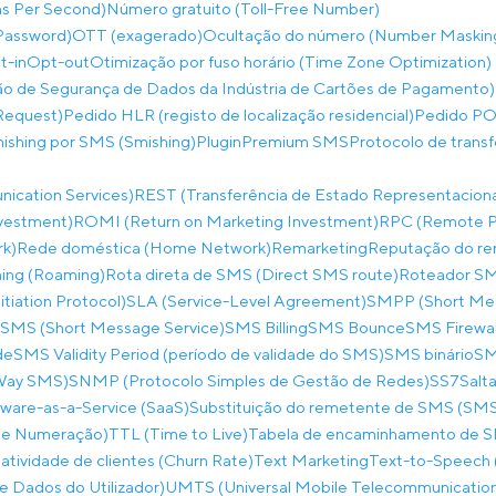
ns Per Second)
Número gratuito (Toll-Free Number)
Password)
OTT (exagerado)
Ocultação do número (Number Maskin
t-in
Opt-out
Otimização por fuso horário (Time Zone Optimization)
o de Segurança de Dados da Indústria de Cartões de Pagamento)
Request)
Pedido HLR (registo de localização residencial)
Pedido PO
hishing por SMS (Smishing)
Plugin
Premium SMS
Protocolo de trans
ication Services)
REST (Transferência de Estado Representaciona
nvestment)
ROMI (Return on Marketing Investment)
RPC (Remote Pr
rk)
Rede doméstica (Home Network)
Remarketing
Reputação do re
ing (Roaming)
Rota direta de SMS (Direct SMS route)
Roteador SM
itiation Protocol)
SLA (Service-Level Agreement)
SMPP (Short Mes
SMS (Short Message Service)
SMS Billing
SMS Bounce
SMS Firewal
de
SMS Validity Period (período de validade do SMS)
SMS binário
SM
-Way SMS)
SNMP (Protocolo Simples de Gestão de Redes)
SS7
Salta
ware-as-a-Service (SaaS)
Substituição do remetente de SMS (SMS
 de Numeração)
TTL (Time to Live)
Tabela de encaminhamento de 
atividade de clientes (Churn Rate)
Text Marketing
Text-to-Speech 
 Dados do Utilizador)
UMTS (Universal Mobile Telecommunicatio