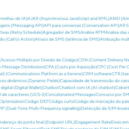
rmelha» de IA)
AJAX (Asynchronous JavaScript and XML)
ANSI (Ame
gens (Messaging API)
API para conversas (Conversation API)
AR S
ivas (Retry Schedule)
Agregador de SMS
Análise RFM
Análise das 
ão (Call to Action)
Atraso de SMS (latência de SMS)
Atribuição mul
cesso Múltiplo por Divisão de Código)
CDN (Content Delivery N
 Message Distribution)
CPA (Custo por Aquisição)
CPC (Cost Per C
S (Communications Platform as a Service)
CRM software
CTR (tax
os dinâmicos (Dynamic Fields)
Capacidade de transmissão do can
 digital (Digital Wallet)
Chatbot
Chatbot com IA (AI chatbot)
Cobert
al de caracteres (UCS-2)
Concatenated Messages
Concurso por SM
Optimization
Código DEF
Código curto
Código de marcação do paí
 (Dual-Tone Multi-Frequency signalling)
Detecção de SIM-boxes
ndereço do ponto final (Endpoint URL)
Engagement Rate
Envio em
SMS Spam Filtering)
Flash SMS
Fraude por troca de SIM (SIM Swa