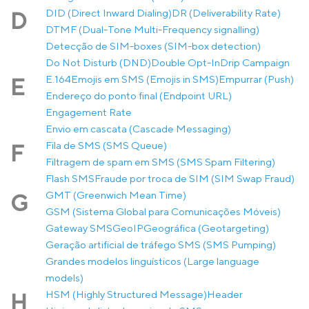
DID (Direct Inward Dialing)
DR (Deliverability Rate)
D
DTMF (Dual-Tone Multi-Frequency signalling)
Detecção de SIM-boxes (SIM-box detection)
Do Not Disturb (DND)
Double Opt-In
Drip Campaign
E.164
Emojis em SMS (Emojis in SMS)
Empurrar (Push)
E
Endereço do ponto final (Endpoint URL)
Engagement Rate
Envio em cascata (Cascade Messaging)
Fila de SMS (SMS Queue)
F
Filtragem de spam em SMS (SMS Spam Filtering)
Flash SMS
Fraude por troca de SIM (SIM Swap Fraud)
GMT (Greenwich Mean Time)
G
GSM (Sistema Global para Comunicações Móveis)
Gateway SMS
GeoIP
Geográfica (Geotargeting)
Geração artificial de tráfego SMS (SMS Pumping)
Grandes modelos linguísticos (Large language
models)
HSM (Highly Structured Message)
Header
H