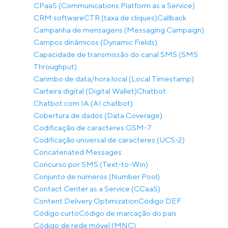
CPaaS (Communications Platform as a Service)
CRM software
CTR (taxa de cliques)
Callback
Campanha de mensagens (Messaging Campaign)
Campos dinâmicos (Dynamic Fields)
Capacidade de transmissão do canal SMS (SMS
Throughput)
Carimbo de data/hora local (Local Timestamp)
Carteira digital (Digital Wallet)
Chatbot
Chatbot com IA (AI chatbot)
Cobertura de dados (Data Coverage)
Codificação de caracteres GSM-7
Codificação universal de caracteres (UCS-2)
Concatenated Messages
Concurso por SMS (Text-to-Win)
Conjunto de números (Number Pool)
Contact Center as a Service (CCaaS)
Content Delivery Optimization
Código DEF
Código curto
Código de marcação do país
Código de rede móvel (MNC)