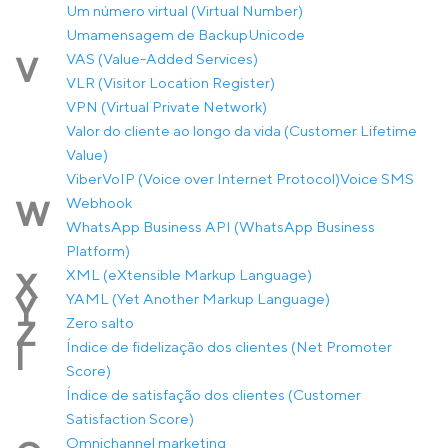
Um número virtual (Virtual Number)
Umamensagem de Backup
Unicode
VAS (Value-Added Services)
V
VLR (Visitor Location Register)
VPN (Virtual Private Network)
Valor do cliente ao longo da vida (Customer Lifetime
Value)
Viber
VoIP (Voice over Internet Protocol)
Voice SMS
Webhook
W
WhatsApp Business API (WhatsApp Business
Platform)
XML (eXtensible Markup Language)
X
YAML (Yet Another Markup Language)
Y
Zero salto
Z
Índice de fidelização dos clientes (Net Promoter
Í
Score)
Índice de satisfação dos clientes (Customer
Satisfaction Score)
Оmnichannel marketing