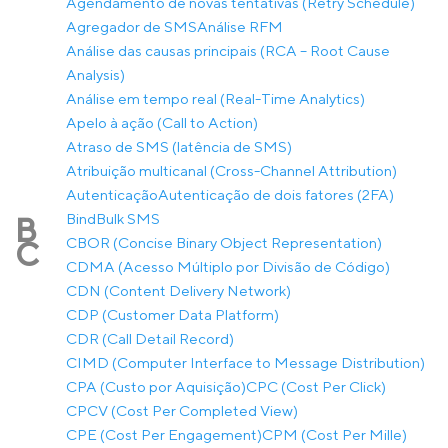
Agendamento de novas tentativas (Retry Schedule)
Agregador de SMS
Análise RFM
Análise das causas principais (RCA – Root Cause
Analysis)
Análise em tempo real (Real-Time Analytics)
Apelo à ação (Call to Action)
Atraso de SMS (latência de SMS)
Atribuição multicanal (Cross-Channel Attribution)
Autenticação
Autenticação de dois fatores (2FA)
Bind
Bulk SMS
B
CBOR (Concise Binary Object Representation)
C
CDMA (Acesso Múltiplo por Divisão de Código)
CDN (Content Delivery Network)
CDP (Customer Data Platform)
CDR (Call Detail Record)
CIMD (Computer Interface to Message Distribution)
CPA (Custo por Aquisição)
CPC (Cost Per Click)
CPCV (Cost Per Completed View)
CPE (Cost Per Engagement)
CPM (Cost Per Mille)