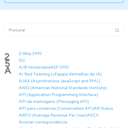
2-Way SMS
2
5G
5
A/B-testervania
A2P SMS
A
AI Red Teaming («Equipa Vermelha» de IA)
AJAX (Asynchronous JavaScript and XML)
ANSI (American National Standards Institute)
API (Application Programming Interface)
API de mensagens (Messaging API)
API para conversas (Conversation API)
AR Status
ARPU (Average Revenue Per User)
ASCII
Acionar correspondência