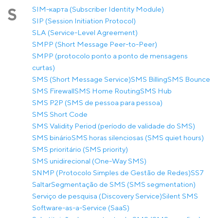
SIM-карта (Subscriber Identity Module)
S
SIP (Session Initiation Protocol)
SLA (Service-Level Agreement)
SMPP (Short Message Peer-to-Peer)
SMPP (protocolo ponto a ponto de mensagens
curtas)
SMS (Short Message Service)
SMS Billing
SMS Bounce
SMS Firewall
SMS Home Routing
SMS Hub
SMS P2P (SMS de pessoa para pessoa)
SMS Short Code
SMS Validity Period (período de validade do SMS)
SMS binário
SMS horas silenciosas (SMS quiet hours)
SMS prioritário (SMS priority)
SMS unidirecional (One-Way SMS)
SNMP (Protocolo Simples de Gestão de Redes)
SS7
Saltar
Segmentação de SMS (SMS segmentation)
Serviço de pesquisa (Discovery Service)
Silent SMS
Software-as-a-Service (SaaS)