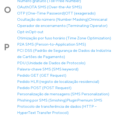
Número gratuito (Toll-Free Number)
OAuth
OTA SMS (Over-the-Air SMS)
O
OTP (One-Time Password)
OTT (exagerado)
Ocultação do número (Number Masking)
Omnicanal
Operador de encerramento (Terminating Operator)
Opt-in
Opt-out
Otimização por fuso horário (Time Zone Optimization)
P2A SMS (Person-to-Application SMS)
P
PCI DSS (Padrão de Segurança de Dados da Indústria
de Cartões de Pagamento)
PDU (Unidade de Dados de Protocolo)
Palavra-chave SMS (SMS keyword)
Pedido GET (GET Request)
Pedido HLR (registo de localização residencial)
Pedido POST (POST Request)
Personalização de mensagens (SMS Personalization)
Phishing por SMS (Smishing)
Plugin
Premium SMS
Protocolo de transferência de dados (HTTP –
HyperText Transfer Protocol)