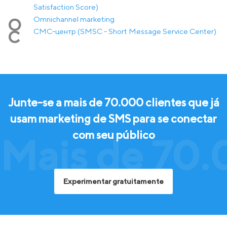
Satisfaction Score)
Оmnichannel marketing
О
СМС-центр (SMSC - Short Message Service Center)
С
Junte-se a mais de 70.000 clientes que já
usam marketing de SMS para se conectar
com seu público
Mais de 70.
Experimentar gratuitamente