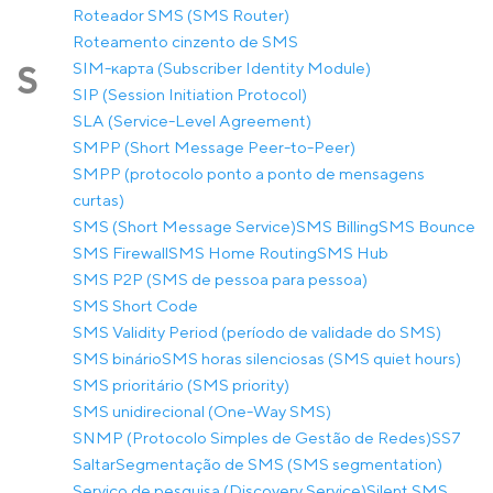
Roteador SMS (SMS Router)
Roteamento cinzento de SMS
SIM-карта (Subscriber Identity Module)
S
SIP (Session Initiation Protocol)
SLA (Service-Level Agreement)
SMPP (Short Message Peer-to-Peer)
SMPP (protocolo ponto a ponto de mensagens
curtas)
SMS (Short Message Service)
SMS Billing
SMS Bounce
SMS Firewall
SMS Home Routing
SMS Hub
SMS P2P (SMS de pessoa para pessoa)
SMS Short Code
SMS Validity Period (período de validade do SMS)
SMS binário
SMS horas silenciosas (SMS quiet hours)
SMS prioritário (SMS priority)
SMS unidirecional (One-Way SMS)
SNMP (Protocolo Simples de Gestão de Redes)
SS7
Saltar
Segmentação de SMS (SMS segmentation)
Serviço de pesquisa (Discovery Service)
Silent SMS