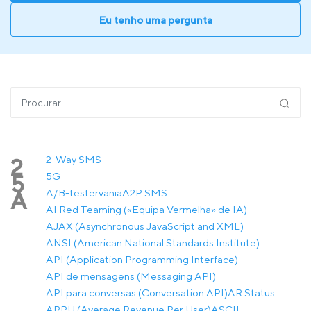
Eu tenho uma pergunta
2-Way SMS
2
5G
5
A/B-testervania
A2P SMS
A
AI Red Teaming («Equipa Vermelha» de IA)
AJAX (Asynchronous JavaScript and XML)
ANSI (American National Standards Institute)
API (Application Programming Interface)
API de mensagens (Messaging API)
API para conversas (Conversation API)
AR Status
ARPU (Average Revenue Per User)
ASCII