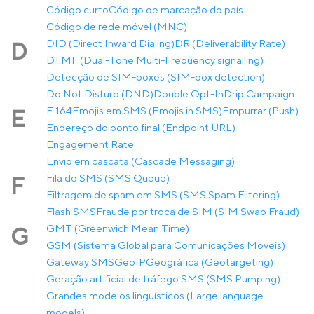
Código curto
Código de marcação do país
Código de rede móvel (MNC)
DID (Direct Inward Dialing)
DR (Deliverability Rate)
D
DTMF (Dual-Tone Multi-Frequency signalling)
Detecção de SIM-boxes (SIM-box detection)
Do Not Disturb (DND)
Double Opt-In
Drip Campaign
E.164
Emojis em SMS (Emojis in SMS)
Empurrar (Push)
E
Endereço do ponto final (Endpoint URL)
Engagement Rate
Envio em cascata (Cascade Messaging)
Fila de SMS (SMS Queue)
F
Filtragem de spam em SMS (SMS Spam Filtering)
Flash SMS
Fraude por troca de SIM (SIM Swap Fraud)
GMT (Greenwich Mean Time)
G
GSM (Sistema Global para Comunicações Móveis)
Gateway SMS
GeoIP
Geográfica (Geotargeting)
Geração artificial de tráfego SMS (SMS Pumping)
Grandes modelos linguísticos (Large language
models)