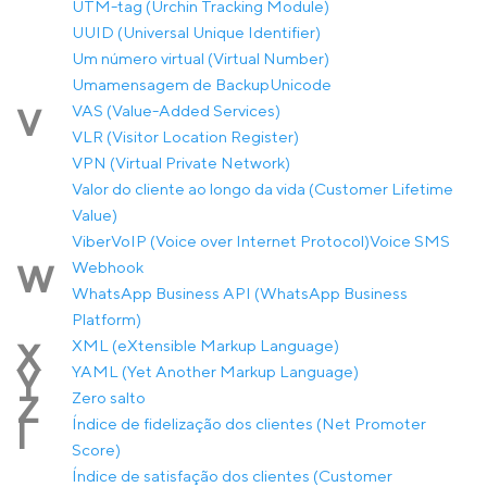
UTM-tag (Urchin Tracking Module)
UUID (Universal Unique Identifier)
Um número virtual (Virtual Number)
Umamensagem de Backup
Unicode
VAS (Value-Added Services)
V
VLR (Visitor Location Register)
VPN (Virtual Private Network)
Valor do cliente ao longo da vida (Customer Lifetime
Value)
Viber
VoIP (Voice over Internet Protocol)
Voice SMS
Webhook
W
WhatsApp Business API (WhatsApp Business
Platform)
XML (eXtensible Markup Language)
X
YAML (Yet Another Markup Language)
Y
Zero salto
Z
Índice de fidelização dos clientes (Net Promoter
Í
Score)
Índice de satisfação dos clientes (Customer